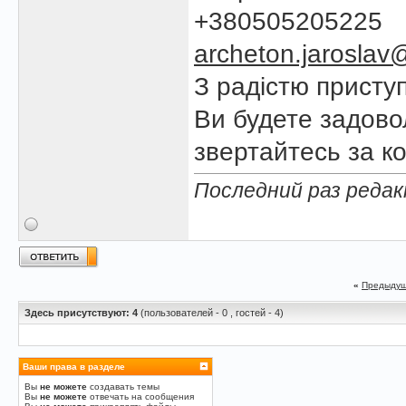
+380505205225
archeton.jarosla
З радістю присту
Ви будете задово
звертайтесь за к
Последний раз редакт
«
Предыдущ
Здесь присутствуют: 4
(пользователей - 0 , гостей - 4)
Ваши права в разделе
Вы
не можете
создавать темы
Вы
не можете
отвечать на сообщения