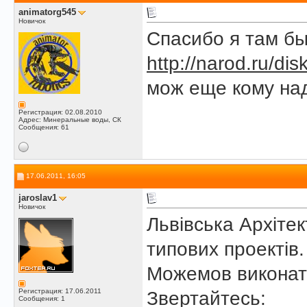
animatorg545
Новичок
Спасибо я там бы
http://narod.ru/di
мож еще кому над
Регистрация: 02.08.2010
Адрес: Минеральные воды, СК
Сообщения: 61
17.06.2011, 16:05
jaroslav1
Новичок
Львівська Архіте
типових проектів.
Можемов виконати
Регистрация: 17.06.2011
Звертайтесь:
Сообщения: 1