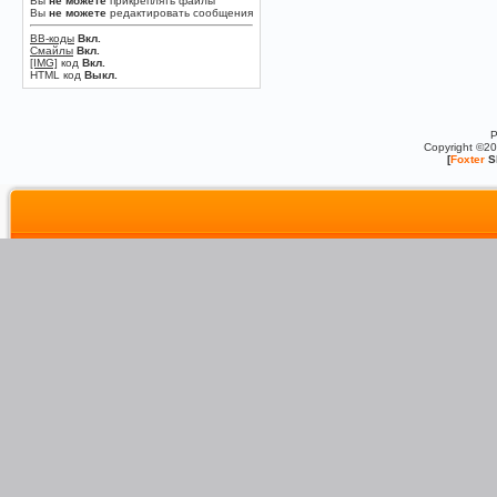
Вы
не можете
прикреплять файлы
Вы
не можете
редактировать сообщения
BB-коды
Вкл.
Смайлы
Вкл.
[IMG]
код
Вкл.
HTML код
Выкл.
P
Copyright ©2
[
Foxter
S