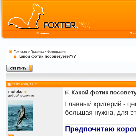
Правила
Пол
Foxter.ru
>
Графика
>
Фотография
Какой фотик посоветуете???
03.03.2006, 19:11
moloko
Какой фотик посовет
добрый молочник
Главный критерий - це
большая нужна, для э
__________________
Предпочитаю корот