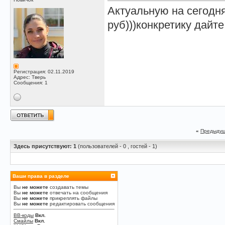
Актуальную на сегодн
руб)))конкретику дайте
Регистрация: 02.11.2019
Адрес: Тверь
Сообщения: 1
«
Предыдущ
Здесь присутствуют: 1
(пользователей - 0 , гостей - 1)
Ваши права в разделе
Вы
не можете
создавать темы
Вы
не можете
отвечать на сообщения
Вы
не можете
прикреплять файлы
Вы
не можете
редактировать сообщения
BB-коды
Вкл.
Смайлы
Вкл.