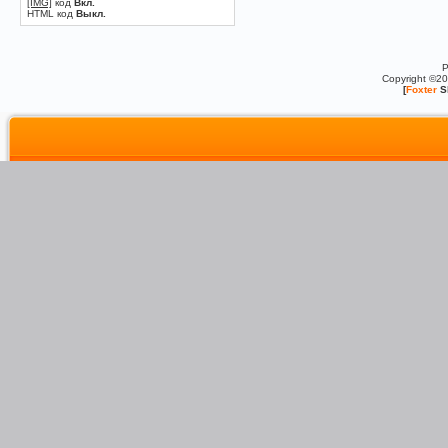
[IMG]
код
Вкл.
HTML код
Выкл.
P
Copyright ©2
[
Foxter
S