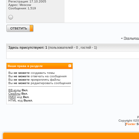
Регистрация: 17.10.2005
Адрес: Moscow
Сообщения: 1,519
«
Предыдущ
Здесь присутствуют: 1
(пользователей - 0 , гостей - 1)
Ваши права в разделе
Вы
не можете
создавать темы
Вы
не можете
отвечать на сообщения
Вы
не можете
прикреплять файлы
Вы
не можете
редактировать сообщения
BB-коды
Вкл.
Смайлы
Вкл.
[IMG]
код
Вкл.
HTML код
Выкл.
P
Copyright ©2
[
Foxter
S