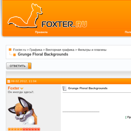
Правила
Пол
Foxter.ru
>
Графика
>
Векторная графика
>
Фильтры и плагины
Grunge Floral Backgrounds
09.02.2012, 11:04
Foxter
Grunge Floral Backgrounds
Он иногда здесь!!.
__________________
[
Пр