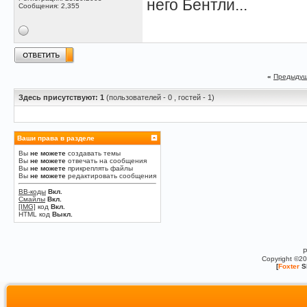
него Бентли...
Сообщения: 2,355
«
Предыдущ
Здесь присутствуют: 1
(пользователей - 0 , гостей - 1)
Ваши права в разделе
Вы
не можете
создавать темы
Вы
не можете
отвечать на сообщения
Вы
не можете
прикреплять файлы
Вы
не можете
редактировать сообщения
BB-коды
Вкл.
Смайлы
Вкл.
[IMG]
код
Вкл.
HTML код
Выкл.
P
Copyright ©2
[
Foxter
S