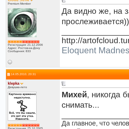
Premium Member
Да видно же, на 
прослеживается))
______________
http://artofcloud.t
Регистрация: 21.12.2006
Eloquent Madne
Адрес: Ростов-на-Дону
Сообщения: 833
14.05.2010, 20:31
klepka
Девушка-лето
Михей
, никогда 
снимать...
______________
Да главное, что челов
Регистрация: 25.10.2005