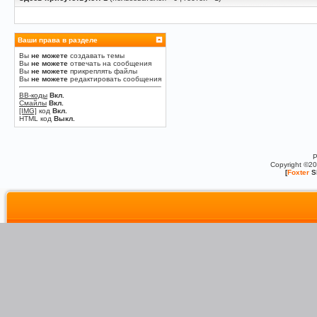
Ваши права в разделе
Вы
не можете
создавать темы
Вы
не можете
отвечать на сообщения
Вы
не можете
прикреплять файлы
Вы
не можете
редактировать сообщения
BB-коды
Вкл.
Смайлы
Вкл.
[IMG]
код
Вкл.
HTML код
Выкл.
P
Copyright ©2
[
Foxter
S