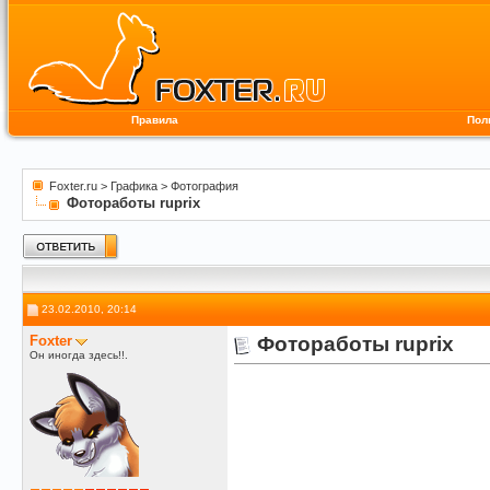
Правила
Пол
Foxter.ru
>
Графика
>
Фотография
Фотоработы ruprix
23.02.2010, 20:14
Foxter
Фотоработы ruprix
Он иногда здесь!!.