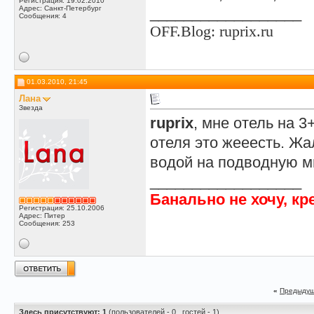
Регистрация: 19.02.2010
Адрес: Санкт-Петербург
__________________
Сообщения: 4
OFF.Blog:
ruprix.ru
01.03.2010, 21:45
Лана
Звезда
ruprix
, мне отель на 3
отеля это жееесть. Ж
водой на подводную м
__________________
Банально не хочу, кр
Регистрация: 25.10.2006
Адрес: Питер
Сообщения: 253
«
Предыдущ
Здесь присутствуют: 1
(пользователей - 0 , гостей - 1)