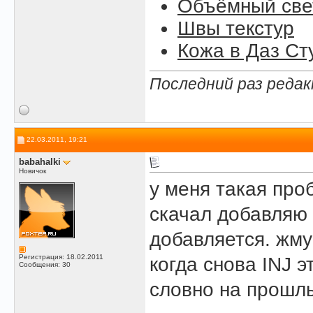
Объёмный свет
Швы текстур
Кожа в Даз Ст
Последний раз редак
22.03.2011, 19:21
babahalki
Новичок
у меня такая про
скачал добавляю 
добавляется. жм
Регистрация: 18.02.2011
когда снова INJ 
Сообщения: 30
словно на прошл