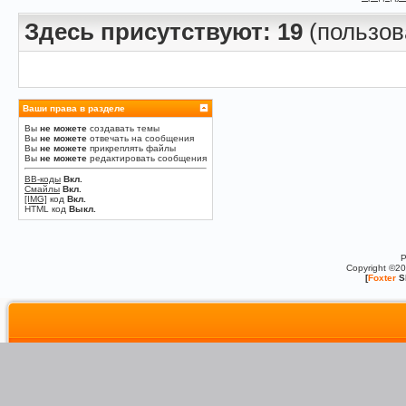
Здесь присутствуют: 19
(пользова
Ваши права в разделе
Вы
не можете
создавать темы
Вы
не можете
отвечать на сообщения
Вы
не можете
прикреплять файлы
Вы
не можете
редактировать сообщения
BB-коды
Вкл.
Смайлы
Вкл.
[IMG]
код
Вкл.
HTML код
Выкл.
P
Copyright ©2
[
Foxter
S