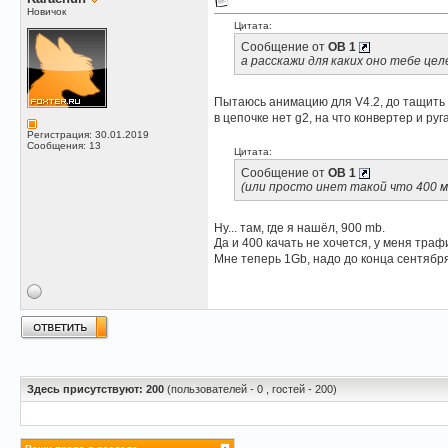
Новичок
Цитата:
Сообщение от
OB 1
а расскажи для каких оно тебе цел
Пытаюсь анимацию для V4.2, до тащить 
в цепочке нет g2, на что конвертер и руга
Регистрация: 30.01.2019
Сообщения: 13
Цитата:
Сообщение от
OB 1
(или просто инет такой что 400 
Ну... там, где я нашёл, 900 mb.
Да и 400 качать не хочется, у меня траф
Мне теперь 1Gb, надо до конца сентября
Здесь присутствуют: 200
(пользователей - 0 , гостей - 200)