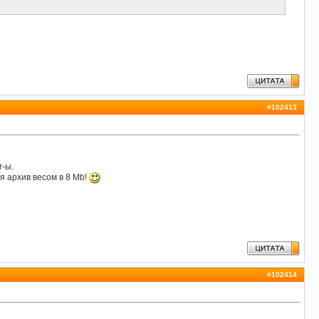
#
102413
r-ы.
я архив весом в 8 Mb!
#
102414