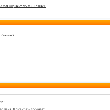
loud.mail.ru/public/5vAR/56JRDk4eG
роблемой ?
чит.
то меня DForce сразу посылает...