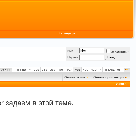
Календарь
Имя
Запомнить?
Пароль
 из 414
«
Первая
<
308
358
398
406
407
408
409
410
>
Последняя
»
Опции темы
Опции просмотра
#
58860
 задаем в этой теме.