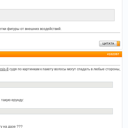
тки фигуры от внешних воздействий.
#
102397
esis-8
судя по картинкам к пакету волосы могут спадать в любые стороны,
 такую ерунду:
ту на дазе ???