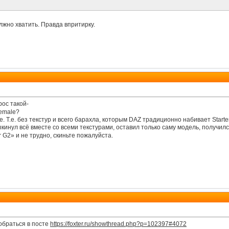
лжно хватить. Правда впритирку.
ос такой-
Female?
 Т.е. без текстур и всего барахла, которым DAZ традиционно набивает Starte
ыкинул всё вместе со всеми текстурами, оставил только саму модель, получилс
r G2» и не трудно, скиньте пожалуйста.
зобраться в посте
https://foxter.ru/showthread.php?p=102397#4072