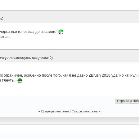
ей.
через все генезисы до восьмого.
ется...
метров вытянуть напряжно?)
ик ограничен, особенно после того, как я не давно ZBrush 2018 удачно качнул,
 тянуть...
Страница 408
«
Предыдущая тема
|
Следующая тема
»