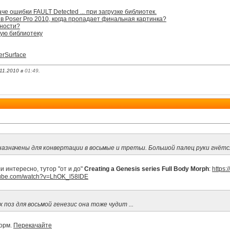
че ошибки FAULT Detected ... при загрузке библиотек.
в Poser Pro 2010, когда пропадает финальная картинка?
чности?
ную библиотеку
erSurface
11.2010 в
01:49
.
назначены для конвертации в восьмые и третьи. Большой палец руки гнётся 
ли интересно, тутор "от и до"
Creating a Genesis series Full Body Morph
:
https:
utube.com/watch?v=LhOK_l58IDE
 поз для восьмой генезис она тоже чудит ...
норм.
Перекачайте