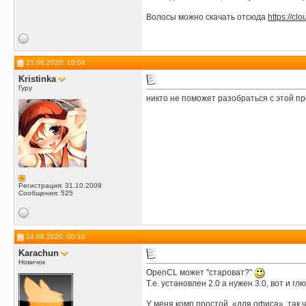
Волосы можно скачать отсюда
https://c
23.08.2020, 10:04
Kristinka
Гуру
никто не поможет разобраться с этой п
Регистрация: 31.10.2009
Сообщения: 525
24.08.2020, 00:10
Karachun
Новичок
OpenCL может "староват?"
Т.е. установлен 2.0 а нужен 3.0, вот и глю
У меня комп простой, «для офиса», так ч