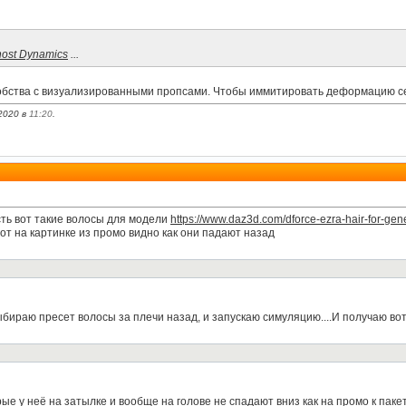
ost Dynamics
...
обства с визуализированными пропсами. Чтобы иммитировать деформацию се
2020 в
11:20
.
Есть вот такие волосы для модели
https://www.daz3d.com/dforce-ezra-hair-for-gen
Вот на картинке из промо видно как они падают назад
бираю пресет волосы за плечи назад, и запускаю симуляцию....И получаю вот
ые у неё на затылке и вообще на голове не спадают вниз как на промо к паке