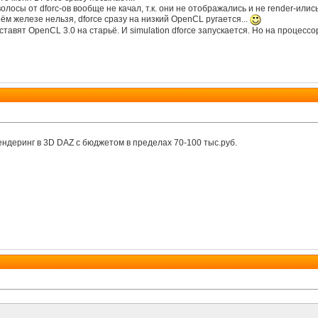
волосы от dforc-ов вообще не качал, т.к. они не отображались и не render-илис
м железе нельзя, dforce сразу на низкий OpenCL ругается...
ставят ОpenCL 3.0 на старьё. И simulation dforce запускается. Но на процесс
ндеринг в 3D DAZ с бюджетом в пределах 70-100 тыс.руб.