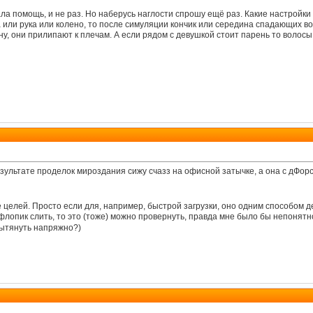
чала помощь, и не раз. Но наберусь наглости спрошу ещё раз. Какие настройки 
или рука или колено, то после симуляции кончик или середина спадающих вол
ону, они прилипают к плечам. А если рядом с девушкой стоит парень то воло
результате проделок мироздания сижу счазз на офисной затычке, а она с дФор
бе целей. Просто если для, например, быстрой загрузки, оно одним способом
 флопик слить, то это (тоже) можно провернуть, правда мне было бы непонятн
вытянуть напряжно?)