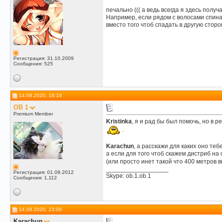
печально ((( а ведь всегда я здесь полу
Например, если рядом с волосами спина 
вместо того чтоб спадать в другую стор
Регистрация: 31.10.2009
Сообщения: 525
14.09.2020, 18:19
OB 1
Premium Member
Kristinka
, я и рад бы был помочь, но в 
.
Karachun
, а расскажи для каких оно те
а если для того чтоб скажем дистриб на
(или просто инет такой что 400 метров 
__________________
Регистрация: 01.09.2012
Skype: ob.1.ob.1
Сообщения: 1,112
14.09.2020, 23:09
Karachun