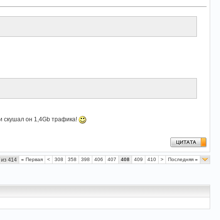
 и скушал он 1,4Gb трафика!
 из 414
«
Первая
<
308
358
398
406
407
408
409
410
>
Последняя
»