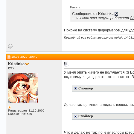
Цитата:
Сообщение от
Kristinka
... как вот эта штука работает
Gh
Похоже на систему деформеров, для уд
Последний раз редактировалось eekkk, 14.08.
15.08.2020, 20:40
Kristinka
Гуру
У меня опять ничего не получается ((( 
надо симуляцию делать...это понятно...
Спойлер
Делаю так, цепляю на модель волосы, вы
Регистрация: 31.10.2009
Сообщения: 525
Спойлер
Что я делаю не так, почему волосы котор