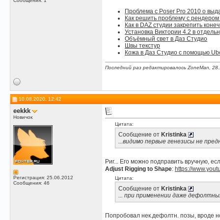
Сообщения: 1
Проблема с Poser Pro 2010 о выда
Как решить проблему с рендером 
Как в DAZ студии закрепить коне
Установка Виктории 4.2 в отдель
Объёмный свет в Даз Студио
Швы текстур
Кожа в Даз Студио с помощью Ub
Последний раз редактировалось ZoneMan, 28.
10.08.2020, 12:42
eekkk
Новичок
Цитата:
Сообщение от
Kristinka
...видимо первые генезисы не пред
Риг... Его можно подправить вручную, ес
Adjust Rigging to Shape
:
https://www.yo
Регистрация: 25.06.2012
Цитата:
Сообщения: 46
Сообщение от
Kristinka
... при применении даже дефолтных
Попробовал нек.дефолтн. позы, вроде 