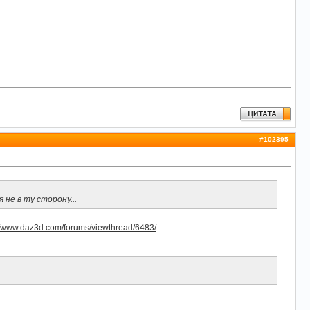
#
102395
не в ту сторону...
//www.daz3d.com/forums/viewthread/6483/