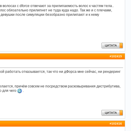
в волосах с dforce отвечают за прилипаемость волос к частям тела..
ос обязательно прилипнет не туда куда надо. Так же и с плечами,
сы девушки после симуляции безобразно прилипают и к нему
#
102415
сой работать отказывается, так что ни дФорса мне сейчас, ни рендеринг
 делается, причём совсем не посредством расковыривания дистрибутива,
о для чего
.
#
102416