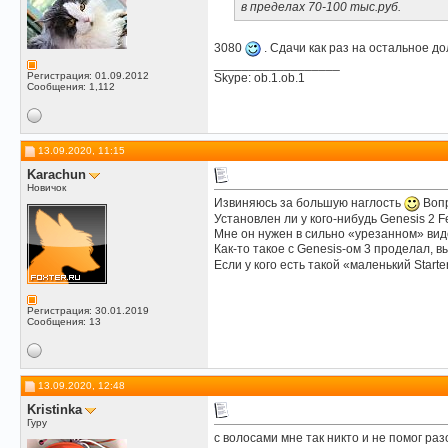
в пределах 70-100 тыс.руб.
3080
. Сдачи как раз на остальное до
__________________
Регистрация: 01.09.2012
Skype: ob.1.ob.1
Сообщения: 1,112
13.09.2020, 11:15
Karachun
Новичок
Извиняюсь за большую наглость
Вопр
Установлен ли у кого-нибудь Genesis 2 
Мне он нужен в сильно «урезанном» виде.
Как-то такое с Genesis-ом 3 проделал, в
Если у кого есть такой «маленький Starte
Регистрация: 30.01.2019
Сообщения: 13
13.09.2020, 12:48
Kristinka
Гуру
с волосами мне так никто и не помог ра