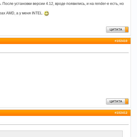
ь. После установки версии 4.12, вроде появились, и на render-e есть, но
орах AMD, а у меня INTEL.
#
102410
#
102412