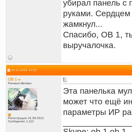
убирал панель с г
руками. Сердцем ч
жамкнул...
Спасибо, OB 1, т
выручалочка.
14.11.2019, 17:52
OB 1
Premium Member
Эта панелька мул
может что ещё и
параметры ИР раб
Регистрация: 01.09.2012
______________
Сообщения: 1,112
Skype: ob.1.ob.1