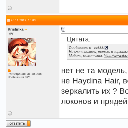
26.11.2019, 15:03
Kristinka
Гуру
Цитата:
Сообщение от
eekkk
Но очень похожи, только в зеркал
Модель, может эта:
https://www.daz
нет не та модель
Регистрация: 31.10.2009
Сообщения: 525
не Haydina Hair, 
зеркалить их ? Во
локонов и прядей