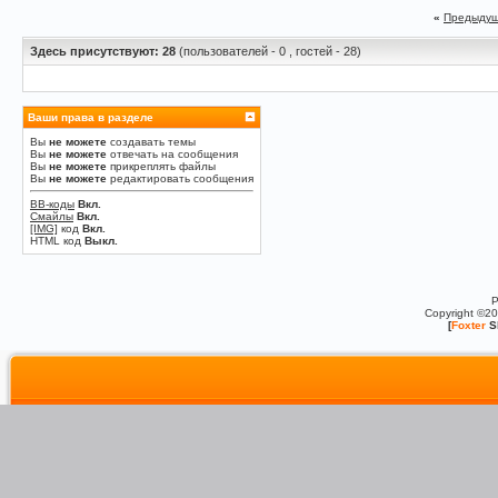
«
Предыдущ
Здесь присутствуют: 28
(пользователей - 0 , гостей - 28)
Ваши права в разделе
Вы
не можете
создавать темы
Вы
не можете
отвечать на сообщения
Вы
не можете
прикреплять файлы
Вы
не можете
редактировать сообщения
BB-коды
Вкл.
Смайлы
Вкл.
[IMG]
код
Вкл.
HTML код
Выкл.
P
Copyright ©2
[
Foxter
S