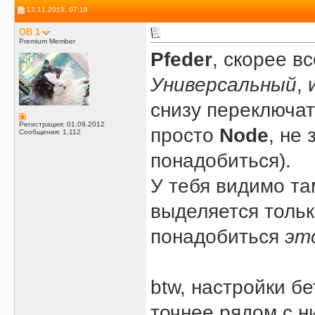
13.11.2019, 07:18
OB 1
Premium Member
Pfeder
, скорее вс
Универсальный
,
снизу переключа
Регистрация: 01.09.2012
просто
Node
, не
Сообщения: 1,112
понадобиться).
У тебя видимо та
выделяется тольк
понадобиться
эт
btw, настройки бе
точнее рядом с н