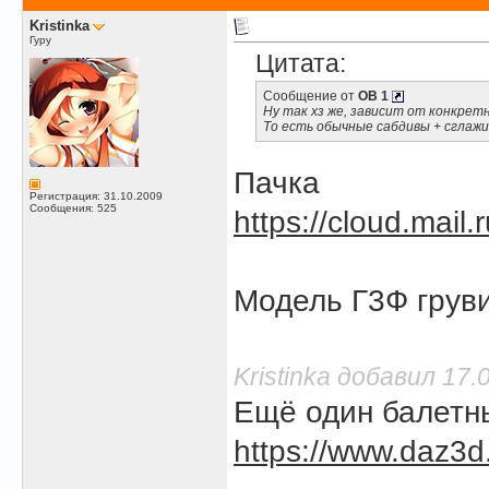
Kristinka
Гуру
Цитата:
Сообщение от
OB 1
Ну так хз же, зависит от конкрет
То есть обычные сабдивы + сглажи
Пачка
Регистрация: 31.10.2009
Сообщения: 525
https://cloud.mai
Модель Г3Ф груви
Kristinka добавил 17.
Ещё один балетны
https://www.daz3d.