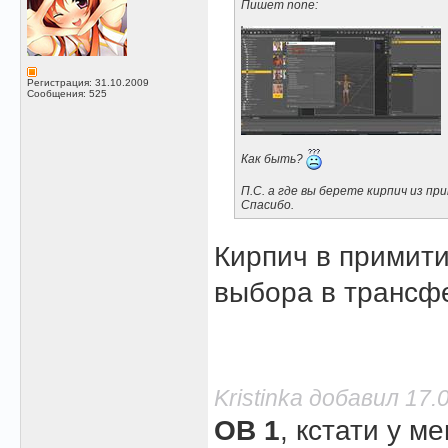
Пишет none:
Регистрация: 31.10.2009
Сообщения: 525
Как быть?
П.С. а где вы берете кирпич из п
Спасибо.
Кирпич в примити
выбора в трансфе
Kristinka добавил 17.
OB 1
, кстати у м