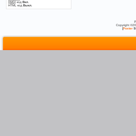
[IMG]
код
Вкл.
HTML код
Выкл.
P
Copyright ©2
[
Foxter
S