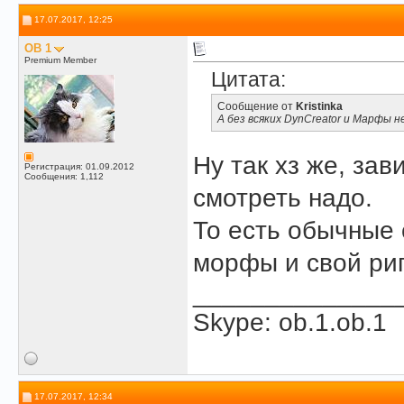
17.07.2017, 12:25
OB 1
Premium Member
Цитата:
Сообщение от
Kristinka
А без всяких DynCreator и Марфы 
Ну так хз же, зав
Регистрация: 01.09.2012
Сообщения: 1,112
смотреть надо.
То есть обычные 
морфы и свой риг
______________
Skype: ob.1.ob.1
17.07.2017, 12:34