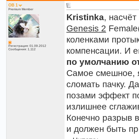
OB 1
Premium Member
Kristinka
, насчёт
Genesis 2
Female(
коленками протык
Регистрация: 01.09.2012
компенсации. И е
Сообщения: 1,112
по умолчанию о
Самое смешное, я
сломать пачку. Д
позами эффект по
излишнее сглажив
Конечно разрыв в
и должен быть пр