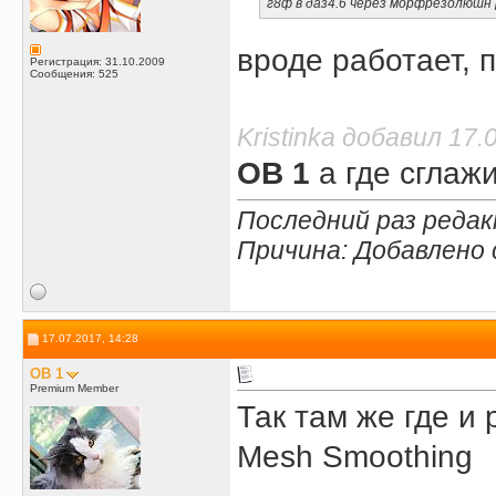
г8ф в даз4.6 через морфрезолюшн 
вроде работает, 
Регистрация: 31.10.2009
Сообщения: 525
Kristinka добавил 17.
OB 1
а где сглаж
Последний раз редакт
Причина: Добавлено
17.07.2017, 14:28
OB 1
Premium Member
Так там же где и 
Mesh Smoothing
______________