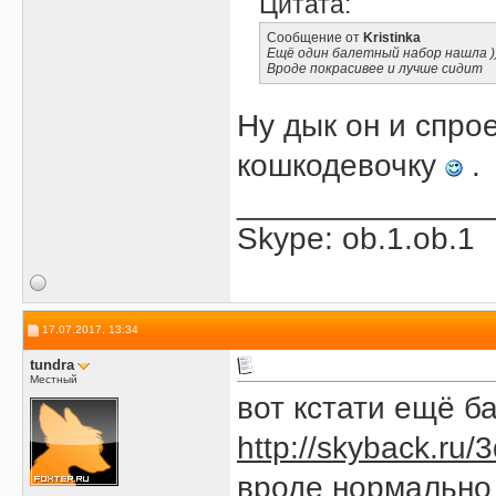
Цитата:
Сообщение от
Kristinka
Ещё один балетный набор нашла )
Вроде покрасивее и лучше сидит
Ну дык он и спрое
кошкодевочку
.
______________
Skype: ob.1.ob.1
17.07.2017, 13:34
tundra
Местный
вот кстати ещё б
http://skyback.ru/
вроде нормально 