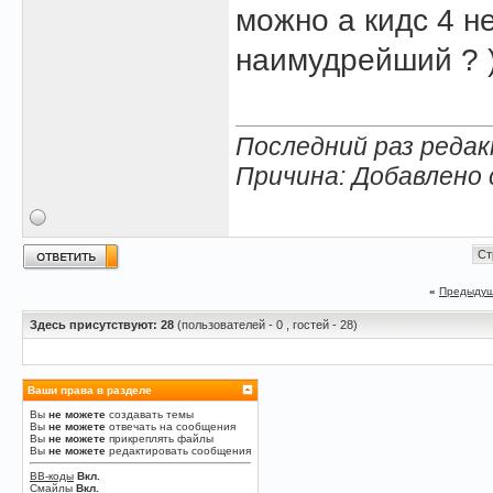
можно а кидс 4 не
наимудрейший ? )
Последний раз редакт
Причина: Добавлено
Ст
«
Предыдущ
Здесь присутствуют: 28
(пользователей - 0 , гостей - 28)
Ваши права в разделе
Вы
не можете
создавать темы
Вы
не можете
отвечать на сообщения
Вы
не можете
прикреплять файлы
Вы
не можете
редактировать сообщения
BB-коды
Вкл.
Смайлы
Вкл.