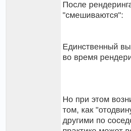
После рендеринг
"смешиваются":
Единственный вых
во время рендер
Но при этом возн
том, как "отодви
другими по соседс
практике может в