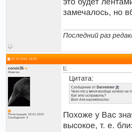
это будет лентам
замечалось, но вб
Последний раз редак
30.10.2010, 18:55
corvin36
Новичок
Цитата:
Сообщение от
Darveister
Чего-то у меня вообще ничего не 
Как это исправить?
Вот для наглядности:
Похоже у Вас зн
Регистрация: 18.01.2010
Сообщения: 3
высокое, т. е. бл