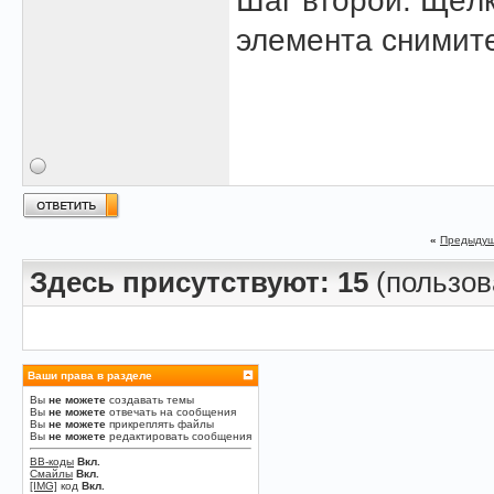
Шаг второй. Щёлк
элемента снимите 
«
Предыдущ
Здесь присутствуют: 15
(пользова
Ваши права в разделе
Вы
не можете
создавать темы
Вы
не можете
отвечать на сообщения
Вы
не можете
прикреплять файлы
Вы
не можете
редактировать сообщения
BB-коды
Вкл.
Смайлы
Вкл.
[IMG]
код
Вкл.