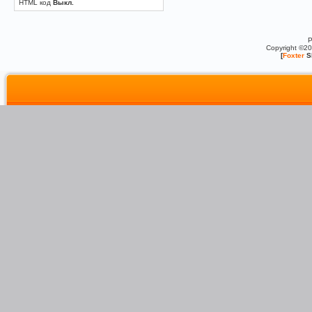
HTML код
Выкл.
P
Copyright ©2
[
Foxter
S