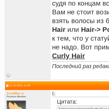
судя по концам в
Вам не стоит во
взять волосы из 
Hair
или
Hair-> P
к тем, что у стат
не надо. Вот при
Curly Hair
Последний раз редак
31.10.2010, 11:45
ZoneMan
Premium Member
Цитата: