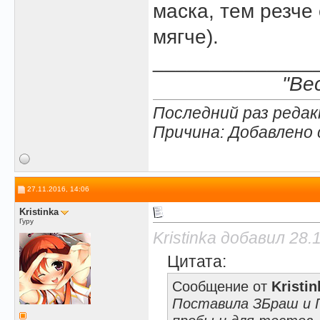
маска, тем резче
мягче).
______________
"Ве
Последний раз редак
Причина: Добавлено
27.11.2016, 14:06
Kristinka
Гуру
Kristinka добавил 28.
Цитата:
Сообщение от
Kristin
Поставила ЗБраш и Г