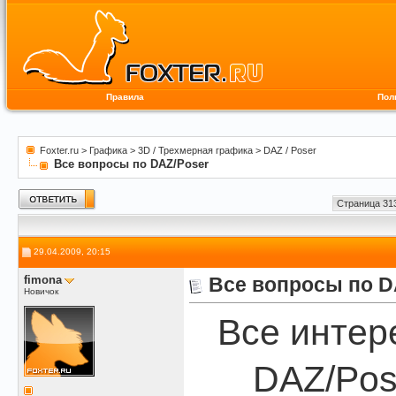
Правила
Пол
Foxter.ru
>
Графика
>
3D / Трехмерная графика
>
DAZ / Poser
Все вопросы по DAZ/Poser
Страница 313
29.04.2009, 20:15
fimona
Все вопросы по D
Новичок
Все интер
DAZ/Pos