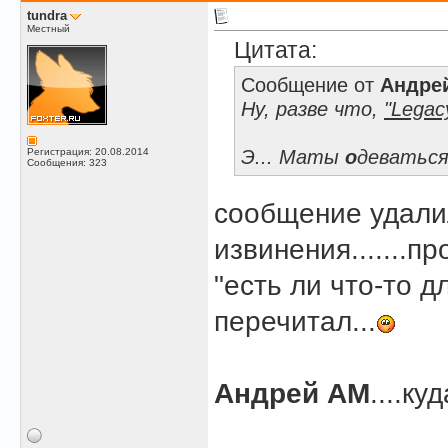
tundra
Местный
Цитата:
Сообщение от
Андре
Ну, разве что,
"Legacy
Э... Маты
о
деваться
Регистрация: 20.08.2014
Сообщения: 323
сообщение удали
извинения.......п
"есть ли что-то 
перечитал...
Андрей АМ
....ку