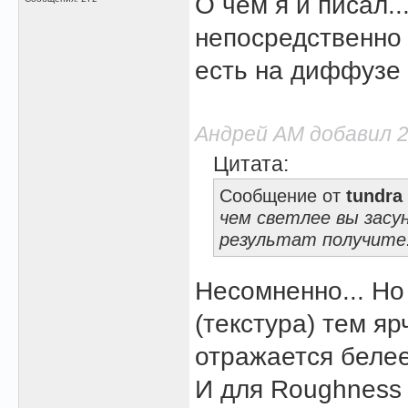
О чём я и писал.
непосредственно 
есть на диффузе 
Андрей АМ добавил 26
Цитата:
Сообщение от
tundra
чем светлее вы засу
результат получите.
Несомненно... Но
(текстура) тем яр
отражается белее
И для Roughness 