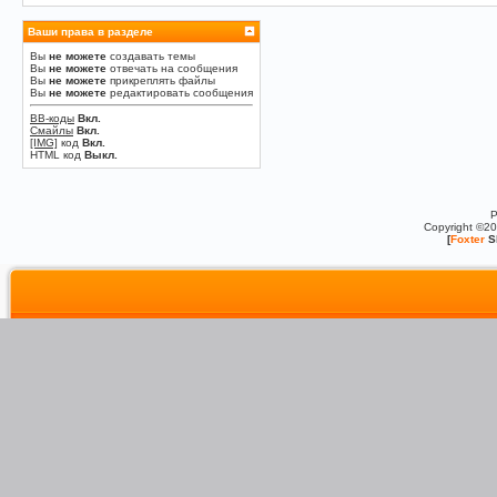
Ваши права в разделе
Вы
не можете
создавать темы
Вы
не можете
отвечать на сообщения
Вы
не можете
прикреплять файлы
Вы
не можете
редактировать сообщения
BB-коды
Вкл.
Смайлы
Вкл.
[IMG]
код
Вкл.
HTML код
Выкл.
P
Copyright ©2
[
Foxter
S