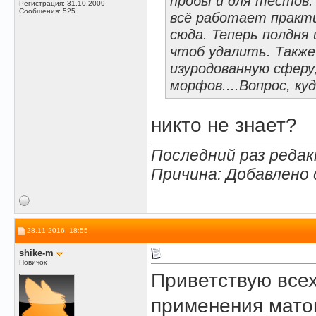
пробы и для тестов.
Регистрация: 31.10.2009
Сообщения: 525
всё работает практ
сюда. Теперь полдня
чтоб удалить. Также 
изуродованную сферу,
морфов....Вопрос, ку
никто не знает?
Последний раз редакт
Причина: Добавлено
28.11.2016, 18:55
shike-m
Новичок
Приветствую всех.
применения матов