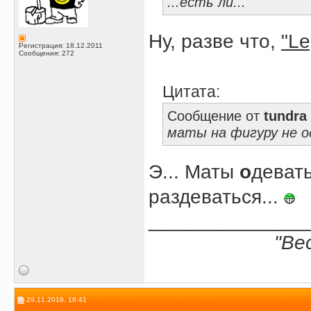
...есть ли...
Ну, разве что,
"Le
Регистрация: 18.12.2011
Сообщения: 272
Цитата:
Сообщение от
tundra
маты на фигуру не 
Э... Маты
о
девать
раздеваться...
______________
"Ве
29.11.2016, 18:41