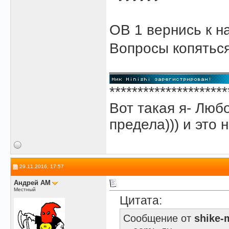
OB 1 вернись к н
Вопросы копяться
______________
*********************
Вот такая я- Люб
предела))) и это н
29.11.2016, 17:57
Андрей АМ
Местный
Цитата:
Сообщение от
shike-