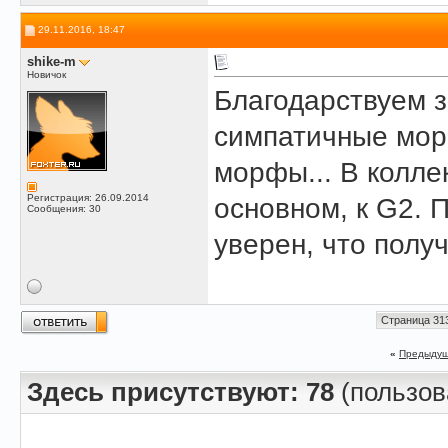
29.11.2016, 18:47
shike-m
Новичок
Благодарствуем з
симпатичные морф
морфы... В коллек
Регистрация: 26.09.2014
основном, к G2. 
Сообщения: 30
уверен, что полу
Страница 313
«
Предыдущ
Здесь присутствуют: 78
(пользова