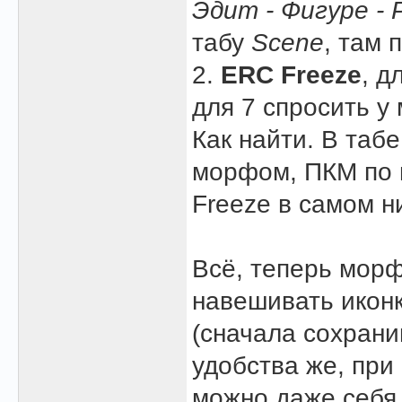
Эдит - Фигуре - 
табу
Scene
, там 
2.
ERC Freeze
, д
для 7 спросить у 
Как найти. В таб
морфом, ПКМ по 
Freeze в самом ни
Всё, теперь морф
навешивать иконк
(сначала сохрани
удобства же, при
можно даже себя 