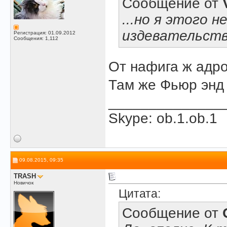
Сообщение от
...но я этого н
издевательства
Регистрация: 01.09.2012
Сообщения: 1,112
От нафига ж адр
Там же Фьюр энд
______________
Skype: ob.1.ob.1
09.08.2015, 09:35
TRASH
Новичок
Цитата:
Сообщение от