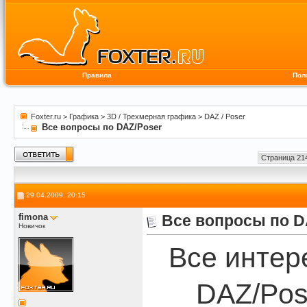
Правила
Пол
Foxter.ru
>
Графика
>
3D / Трехмерная графика
>
DAZ / Poser
Все вопросы по DAZ/Poser
Страница 214
29.04.2009, 20:15
fimona
Все вопросы по D
Новичок
Все интер
DAZ/Pos