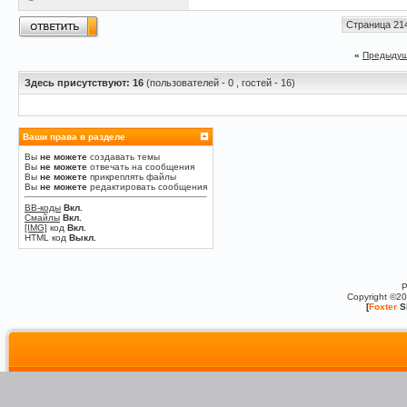
Страница 214
«
Предыдущ
Здесь присутствуют: 16
(пользователей - 0 , гостей - 16)
Ваши права в разделе
Вы
не можете
создавать темы
Вы
не можете
отвечать на сообщения
Вы
не можете
прикреплять файлы
Вы
не можете
редактировать сообщения
BB-коды
Вкл.
Смайлы
Вкл.
[IMG]
код
Вкл.
HTML код
Выкл.
P
Copyright ©2
[
Foxter
S