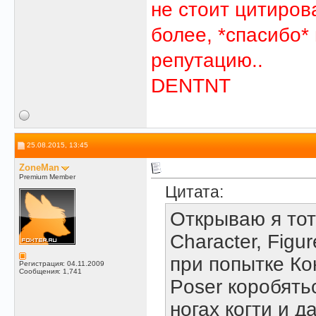
не стоит цитиров
более, *спасибо*
репутацию..
DENTNT
25.08.2015, 13:45
ZoneMan
Premium Member
Цитата:
Открываю я тот
Character, Figu
при попытке Ко
Регистрация: 04.11.2009
Сообщения: 1,741
Poser коробятьс
ногах когти и 