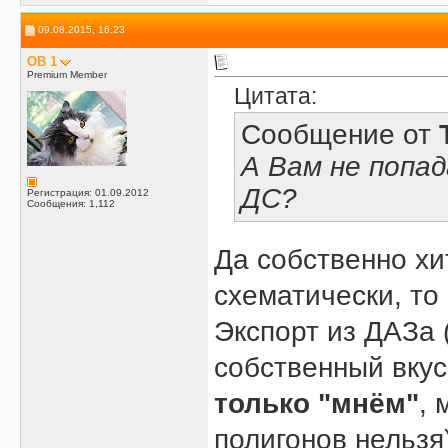
09.08.2015, 16:23
OB 1
Premium Member
Цитата:
Сообщение от
А Вам не попад
ДС?
Регистрация: 01.09.2012
Сообщения: 1,112
Да собственно хи
схематически, то
Экспорт из ДАЗа 
собственный вку
только "мнём"
, 
полигонов нельзя)