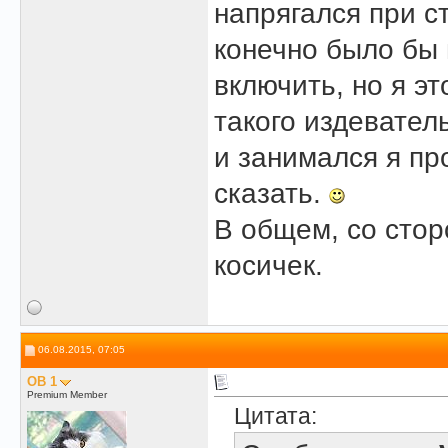
напрягался при с
конечно было бы
включить, но я эт
такого издевател
и занимался я пр
сказать.
В общем, со стор
косичек.
06.08.2015, 07:05
OB 1
Premium Member
Цитата: