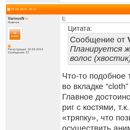
05.08.2015, 18:36
VariousN
Новичок
Цитата:
Сообщение от
Планируется же
Регистрация: 16.04.2014
Сообщения: 57
волос (хвостик)
Что-то подобное 
во вкладке “cloth” 
Главное достоинс
риг с костями, т
«тряпку», что по
осуществить ани