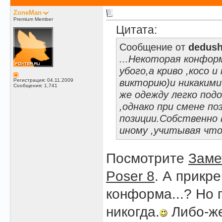
ZoneMan
Premium Member
Цитата:
Сообщение от
dedush
...Некоторая конфор
убого,а криво ,косо 
викторию)и никаким
Регистрация: 04.11.2009
Сообщения: 1,741
же одежду легко под
,однако при смене п
позиции.Собственно 
иному ,учитывая что
Посмотрите
Заме
Poser 8
. А прикр
конформа...? Но
никогда.
Либо-же