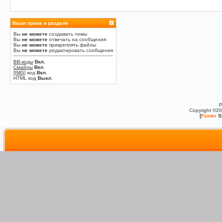
Ваши права в разделе
Вы
не можете
создавать темы
Вы
не можете
отвечать на сообщения
Вы
не можете
прикреплять файлы
Вы
не можете
редактировать сообщения
BB-коды
Вкл.
Смайлы
Вкл.
[IMG]
код
Вкл.
HTML код
Выкл.
P
Copyright ©2
[
Foxter
S