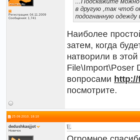
...Подскажите можно
в другую ,так чтоб 
подогнанную одежду и
Регистрация: 04.11.2009
Сообщения: 1,741
Наиболее простой
затем, когда буде
натворили в этой 
File\Import\Poser
вопросами
http:/
посмотрите.
25.09.2010, 18:10
dedushkasjjot
Новичок
Огромное спасиб