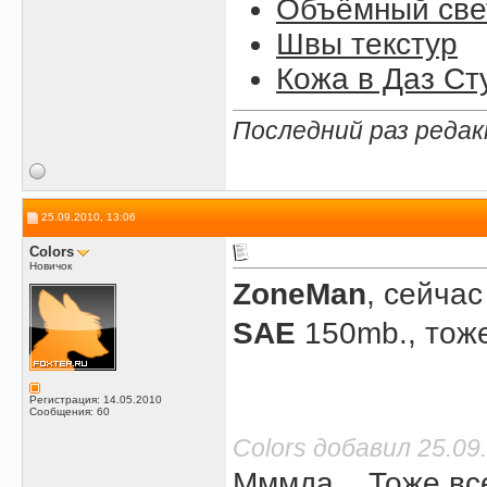
Объёмный свет
Швы текстур
Кожа в Даз Ст
Последний раз редак
25.09.2010, 13:06
Colors
Новичок
ZoneMan
, сейча
SAE
150mb., тоже
Регистрация: 14.05.2010
Сообщения: 60
Colors добавил 25.09
Мммда... Тоже вс