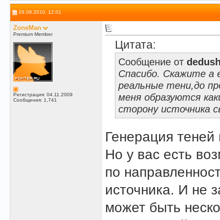
26.09.2010, 12:01
ZoneMan
Premium Member
Цитата:
Сообщение от
dedush
Спасибо. Скажите а 
реальные тени,до пр
меня образуются ка
Регистрация: 04.11.2009
Сообщения: 1,741
сторону источника с
Генерация теней 
Но у вас есть воз
по направленност
источника. И не 
может быть неско