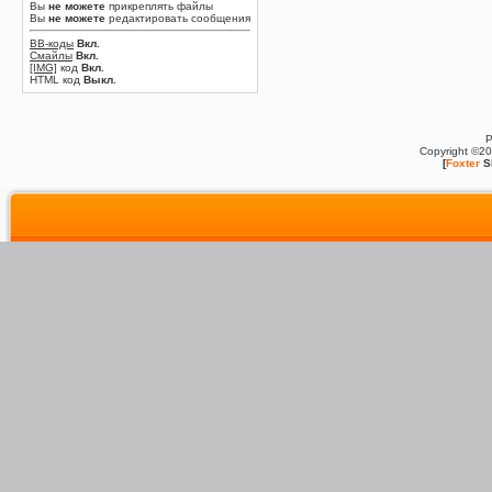
Вы
не можете
прикреплять файлы
Вы
не можете
редактировать сообщения
BB-коды
Вкл.
Смайлы
Вкл.
[IMG]
код
Вкл.
HTML код
Выкл.
P
Copyright ©2
[
Foxter
S