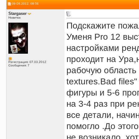
09.06.2012, 08:56
Stargaser
Новичок
Подскажите пожа
Уменя Pro 12 выс
настройками рен
проходит на Ура,
Регистрация: 07.03.2012
Сообщения: 7
рабочую область 
textures.Bad file
фигуры и 5-6 про
на 3-4 раз при р
все детали, начи
помогло .До этог
не возникало, хо