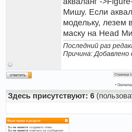
акваланг ->Figure
Мишу. Если аквал
модельку, лезем в 
маску на Head М
Последний раз редакт
Причина: Добавлено
Страница 1
«
Предыдущ
Здесь присутствуют: 6
(пользоват
Ваши права в разделе
Вы
не можете
создавать темы
Вы
не можете
отвечать на сообщения