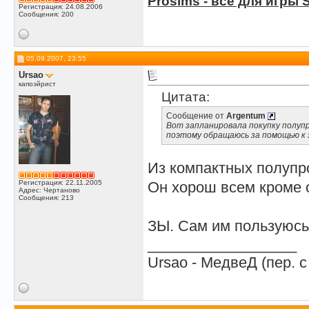
Prosims - всё для игры S
Регистрация: 24.08.2006
Сообщения: 200
05.09.2007, 23:55
Ursao
капоэйрист
Цитата:
Сообщение от
Argentum
Вот запланировала покупку полуп
поэтому обращаюсь за помощью к
Из компактных полупро
Регистрация: 22.11.2005
Он хорош всем кроме о
Адрес: Чертаново
Сообщения: 213
ЗЫ. Сам им пользуюсь 
__________________
Ursao - МедвеД (пер. с