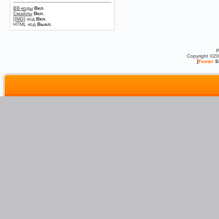
BB-коды
Вкл.
Смайлы
Вкл.
[IMG]
код
Вкл.
HTML код
Выкл.
P
Copyright ©2
[
Foxter
S