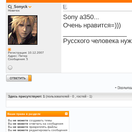
Cj_Sonyck
Новичок
Sony a350...
Очень нравится=)))
__________________
Русского человека нуж
Регистрация: 10.12.2007
Адрес: Питер
Сообщения: 5
«
Предыдущ
Здесь присутствуют: 1
(пользователей - 0 , гостей - 1)
Ваши права в разделе
Вы
не можете
создавать темы
Вы
не можете
отвечать на сообщения
Вы
не можете
прикреплять файлы
Вы
не можете
редактировать сообщения