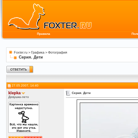
Правила
Пол
Foxter.ru
>
Графика
>
Фотография
Серия. Дети
27.05.2007, 14:40
klepka
Серия. Дети
Девушка-лето