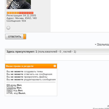
Регистрация: 04.11.2005
Адрес: Москва, ЮАО, ЧЮ
Сообщения: 504
«
Предыдущ
Здесь присутствуют: 1
(пользователей - 0 , гостей - 1)
Ваши права в разделе
Вы
не можете
создавать темы
Вы
не можете
отвечать на сообщения
Вы
не можете
прикреплять файлы
Вы
не можете
редактировать сообщения
BB-коды
Вкл.
Смайлы
Вкл.
[IMG]
код
Вкл.
HTML код
Выкл.
P
Copyright ©2