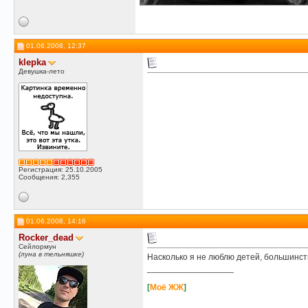
01.06.2008, 12:37
klepka
Девушка-лето
Регистрация: 25.10.2005
Сообщения: 2,355
01.06.2008, 14:16
Rocker_dead
Сейлормун
(луна в тельняшке)
Насколько я не люблю детей, большинс
__________________
[
Моё ЖЖ
]