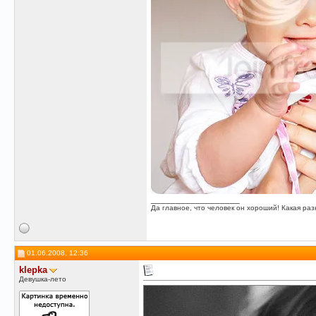
__________________
Да главное, что человек он хороший! Какая разн
01.06.2008, 12:36
klepka
Девушка-лето