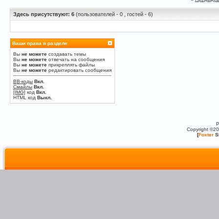
Здесь присутствуют: 6
(пользователей - 0 , гостей - 6)
Ваши права в разделе
Вы
не можете
создавать темы
Вы
не можете
отвечать на сообщения
Вы
не можете
прикреплять файлы
Вы
не можете
редактировать сообщения
BB-коды
Вкл.
Смайлы
Вкл.
[IMG]
код
Вкл.
HTML код
Выкл.
P
Copyright ©2
[
Foxter
S