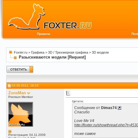
Правила
Пол
Foxter.ru
>
Графика
>
3D / Трехмерная графика
>
3D модели
Разыскиваются модели [Request]
03.06.2011, 19:13
ZoneMan
Premium Member
Цитата:
Сообщение от
Dimas74
Спасибо
Love Me V4
http://foxter.ru/showthread.php?t=4
тоже самое
Регистрация: 04.11.2009