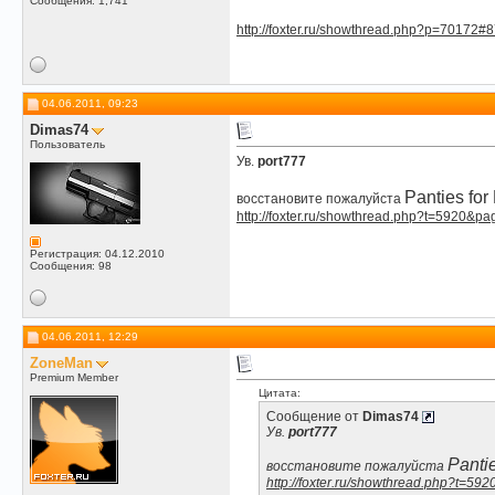
Сообщения: 1,741
http://foxter.ru/showthread.php?p=70172#
04.06.2011, 09:23
Dimas74
Пользователь
Ув.
port777
Panties for
восстановите пожалуйста
http://foxter.ru/showthread.php?t=5920&p
Регистрация: 04.12.2010
Сообщения: 98
04.06.2011, 12:29
ZoneMan
Premium Member
Цитата:
Сообщение от
Dimas74
Ув.
port777
Panti
восстановите пожалуйста
http://foxter.ru/showthread.php?t=5