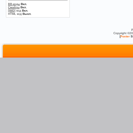
BB-коды
Вкл.
Смайлы
Вкл.
[IMG]
код
Вкл.
HTML код
Выкл.
P
Copyright ©2
[
Foxter
S