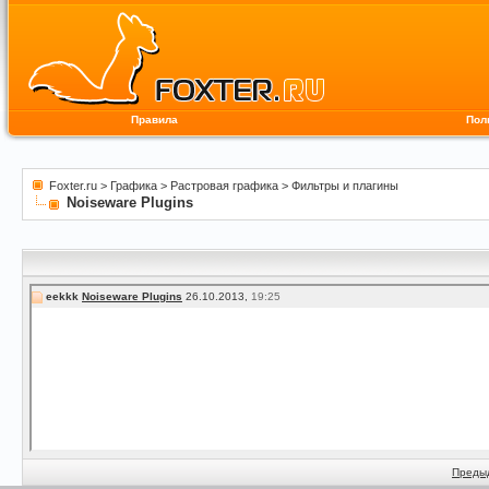
Правила
Пол
Foxter.ru
>
Графика
>
Растровая графика
>
Фильтры и плагины
Noiseware Plugins
eekkk
Noiseware Plugins
26.10.2013,
19:25
Преды