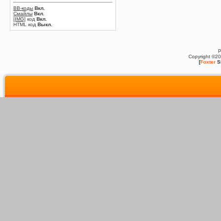
BB-коды
Вкл.
Смайлы
Вкл.
[IMG]
код
Вкл.
HTML код
Выкл.
P
Copyright ©2
[
Foxter
S