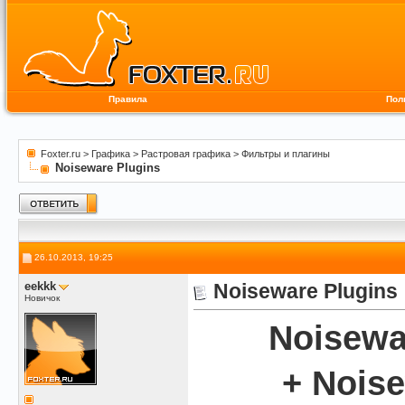
Правила
Пол
Foxter.ru
>
Графика
>
Растровая графика
>
Фильтры и плагины
Noiseware Plugins
26.10.2013, 19:25
eekkk
Noiseware Plugins
Новичок
Noisewa
+ Noise