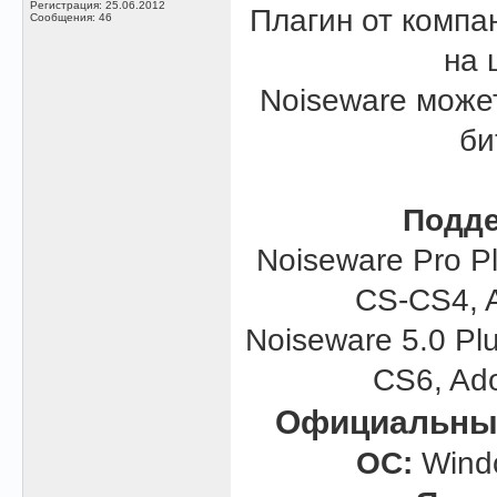
Регистрация: 25.06.2012
Плагин от компа
Сообщения: 46
на 
Noiseware может
би
Подде
Noiseware Pro Pl
CS-CS4, A
Noiseware 5.0 Pl
CS6, Ad
Официальный
ОС:
Window