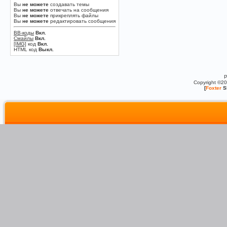
Вы
не можете
создавать темы
Вы
не можете
отвечать на сообщения
Вы
не можете
прикреплять файлы
Вы
не можете
редактировать сообщения
BB-коды
Вкл.
Смайлы
Вкл.
[IMG]
код
Вкл.
HTML код
Выкл.
P
Copyright ©2
[
Foxter
S