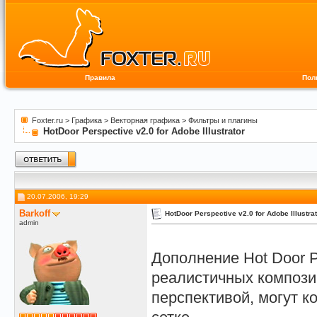
Правила
Пол
Foxter.ru
>
Графика
>
Векторная графика
>
Фильтры и плагины
HotDoor Perspective v2.0 for Adobe Illustrator
20.07.2006, 19:29
Barkoff
HotDoor Perspective v2.0 for Adobe Illustra
admin
Дополнение Hot Door P
реалистичных компози
перспективой, могут к