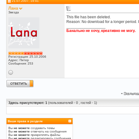
21.07.2007, 19:41
Лана
Звезда
This file has been deleted.
Reason: No download for a longer period. I
__________________
Банально не хочу, креативно не могу.
Регистрация: 25.10.2006
Адрес: Питер
Сообщения: 253
«
Предыдущ
Здесь присутствуют: 1
(пользователей - 0 , гостей - 1)
Ваши права в разделе
Вы
не можете
создавать темы
Вы
не можете
отвечать на сообщения
Вы
не можете
прикреплять файлы
Вы
не можете
редактировать сообщения