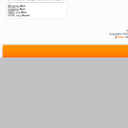
BB-коды
Вкл.
Смайлы
Вкл.
[IMG]
код
Вкл.
HTML код
Выкл.
P
Copyright ©2
[
Foxter
S