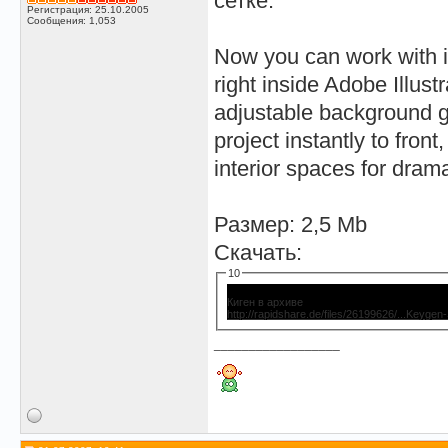
сетке.
Регистрация: 25.10.2005
Сообщения: 1,053
Now you can work with i
right inside Adobe Illust
adjustable background gr
project instantly to fron
interior spaces for dram
Размер: 2,5 Mb
Скачать:
10
Киген в архиве
http://rapidshare.de/files/26199626/...Keyge
__________________