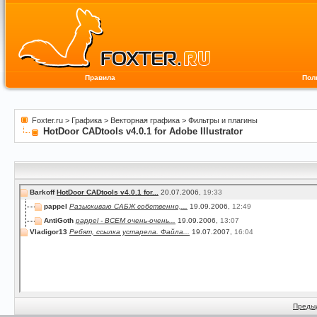
Правила
Пол
Foxter.ru
>
Графика
>
Векторная графика
>
Фильтры и плагины
HotDoor CADtools v4.0.1 for Adobe Illustrator
Barkoff
HotDoor CADtools v4.0.1 for...
20.07.2006,
19:33
pappel
Разыскиваю САБЖ собственно,...
19.09.2006,
12:49
AntiGoth
pappel - ВСЕМ очень-очень...
19.09.2006,
13:07
Vladigor13
Ребят, ссылка устарела. Файла...
19.07.2007,
16:04
Преды