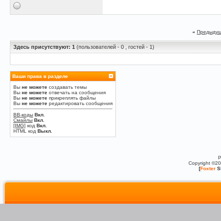
«
Предыдущ
Здесь присутствуют: 1
(пользователей - 0 , гостей - 1)
Ваши права в разделе
Вы
не можете
создавать темы
Вы
не можете
отвечать на сообщения
Вы
не можете
прикреплять файлы
Вы
не можете
редактировать сообщения
BB-коды
Вкл.
Смайлы
Вкл.
[IMG]
код
Вкл.
HTML код
Выкл.
P
Copyright ©2
[
Foxter
S