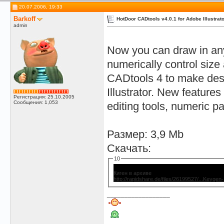
20.07.2006, 19:33
Barkoff
HotDoor CADtools v4.0.1 for Adobe Illustrat
admin
Now you can draw in any
numerically control size 
CADtools 4 to make desi
Illustrator. New feature
Регистрация: 25.10.2005
Сообщения: 1,053
editing tools, numeric pa
Размер: 3,9 Mb
Скачать:
10
Киген в архиве
http://rapidshare.de/files/26199527/...Keyge
__________________