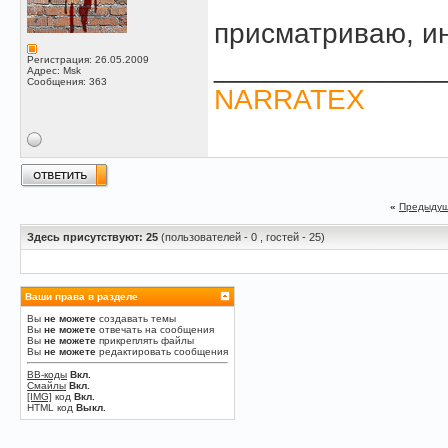
присматриваю, и
______________
Регистрация: 26.05.2009
Адрес: Msk
Сообщения: 363
NARRATEX
«
Предыдущ
Здесь присутствуют: 25
(пользователей - 0 , гостей - 25)
Ваши права в разделе
Вы
не можете
создавать темы
Вы
не можете
отвечать на сообщения
Вы
не можете
прикреплять файлы
Вы
не можете
редактировать сообщения
BB-коды
Вкл.
Смайлы
Вкл.
[IMG]
код
Вкл.
HTML код
Выкл.