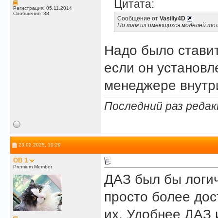
Цитата:
Регистрация: 05.11.2014
Сообщения: 38
Сообщение от
Vasiliy4D
Но там из имеющихся моделей толь
Надо было стави
если он установл
менеджере внутр
Последний раз редакт
23.02.2025, 10:29
OB 1
Premium Member
ДАЗ был бы логич
просто более до
их. Удобнее ДАЗ 