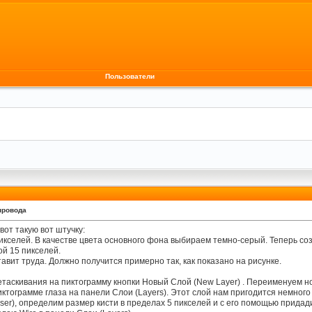
Пользователи
провода
от такую вот штучку:
кселей. В качестве цвета основного фона выбираем темно-серый. Теперь созд
й 15 пикселей.
тавит труда. Должно получится примерно так, как показано на рисунке.
таскивания на пиктограмму кнопки Новый Слой (New Layer) . Переименуем но
иктограмме глаза на панели Слои (Layers). Этот слой нам пригодится немного
er), определим размер кисти в пределах 5 пикселей и с его помощью придади