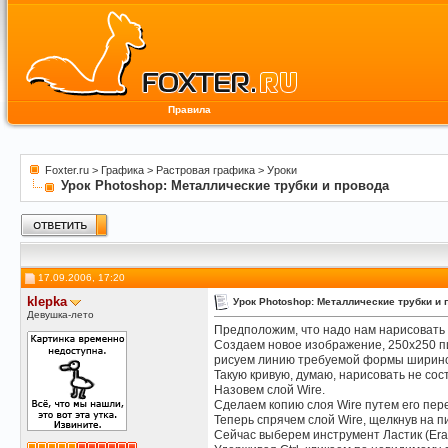
Правила
Foxter.ru
>
Графика
>
Растровая графика
>
Уроки
Урок Photoshop: Металлические трубки и провода
17.09.2006, 17:20
klepka
Урок Photoshop: Металлические трубки и 
Девушка-лето
Предположим, что надо нам нарисовать в
Создаем новое изображение, 250x250 пи
рисуем линию требуемой формы ширино
Такую кривую, думаю, нарисовать не сос
Назовем слой Wire.
Сделаем копию слоя Wire путем его пере
Теперь спрячем слой Wire, щелкнув на п
Сейчас выберем инструмент Ластик (Eras