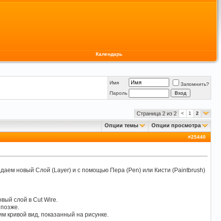
Календарь
Имя
Запомнить?
Пароль
Страница 2 из 2
<
1
2
Опции темы
Опции просмотра
#
25440
аем новый Слой (Layer) и с помощью Пера (Pen) или Кисти (Paintbrush)
вый слой в Cut Wire.
 позже.
м кривой вид, показанный на рисунке.