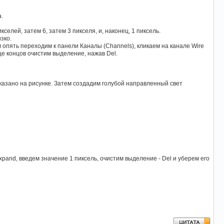
.
икселей, затем 6, затем 3 пикселя, и, наконец, 1 пиксель.
зко.
ем опять переходим к панели Каналы (Channels), кликаем на канале Wire
це концов очистим выделение, нажав Del.
к показано на рисунке. Затем создадим голубой направленный свет
Expand, введем значение 1 пиксель, очистим выделение - Del и уберем его