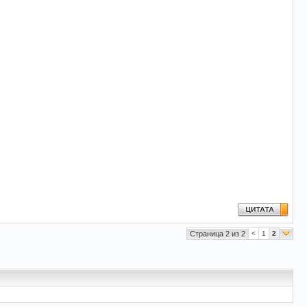
Страница 2 из 2
<
1
2