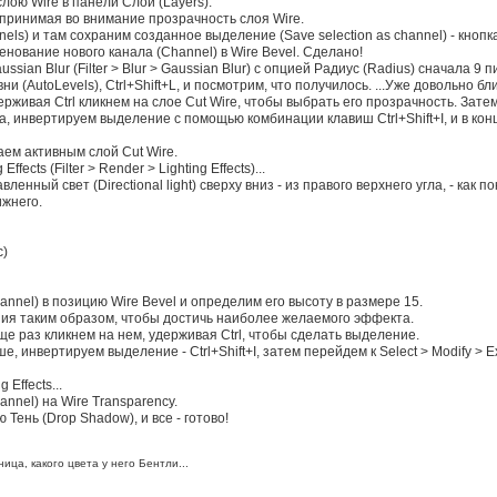
лою Wire в панели Слои (Layers).
принимая во внимание прозрачность слоя Wire.
ls) и там сохраним созданное выделение (Save selection as channel) - кнопка
вание нового канала (Channel) в Wire Bevel. Сделано!
sian Blur (Filter > Blur > Gaussian Blur) с опцией Радиус (Radius) сначала 9 п
(AutoLevels), Ctrl+Shift+L, и посмотрим, что получилось. ...Уже довольно бли
ерживая Ctrl кликнем на слое Cut Wire, чтобы выбрать его прозрачность. Зат
а, инвертируем выделение с помощью комбинации клавиш Ctrl+Shift+I, и в кон
аем активным слой Cut Wire.
ects (Filter > Render > Lighting Effects)...
ленный свет (Directional light) сверху вниз - из правого верхнего угла, - ка
ижнего.
c)
annel) в позицию Wire Bevel и определим его высоту в размере 15.
ия таким образом, чтобы достичь наиболее желаемого эффекта.
е раз кликнем на нем, удерживая Ctrl, чтобы сделать выделение.
, инвертируем выделение - Ctrl+Shift+I, затем перейдем к Select > Modify > 
 Effects...
nnel) на Wire Transparency.
ень (Drop Shadow), и все - готово!
ица, какого цвета у него Бентли...