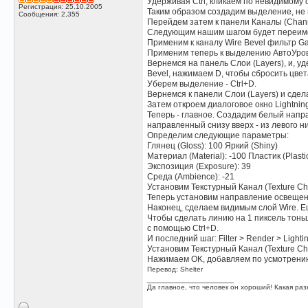
Удерживая Ctrl, кликаем по невидимому с
Регистрация: 25.10.2005
Таким образом создадим выделение, не 
Сообщения: 2,355
Перейдем затем к панели Каналы (Channe
Следующим нашим шагом будет переимено
Применим к каналу Wire Bevel фильтр Gaus
Применим теперь к выделению АвтоУровни 
Вернемся на панель Слои (Layers), и, уд
Bevel, нажимаем D, чтобы сбросить цвет
Уберем выделение - Ctrl+D.
Вернемся к панели Слои (Layers) и сдел
Затем откроем диалоговое окно Lightning Eff
Теперь - главное. Создадим белый направ
направленный снизу вверх - из левого н
Определим следующие параметры:
Глянец (Gloss): 100 Яркий (Shiny)
Материал (Material): -100 Пластик (Plasti
Экспозиция (Exposure): 39
Среда (Ambience): -21
Установим Текстурный Канал (Texture Ch
Теперь установим направление освещен
Наконец, сделаем видимым слой Wire. Ещ
Чтобы сделать линию на 1 пиксель тоньше
с помощью Ctrl+D.
И последний шаг: Filter > Render > Lighting
Установим Текстурный Канал (Texture Cha
Нажимаем OK, добавляем по усмотрению Т
Перевод: Shelter
__________________
Да главное, что человек он хороший! Какая разн