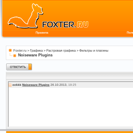
Правила
Пол
Foxter.ru
>
Графика
>
Растровая графика
>
Фильтры и плагины
Noiseware Plugins
eekkk
Noiseware Plugins
26.10.2013,
19:25