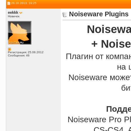
26.10.2013, 19:25
eekkk
Noiseware Plugins
Новичок
Noisewa
+ Noise
Регистрация: 25.06.2012
Плагин от компа
Сообщения: 46
на 
Noiseware может
би
Подде
Noiseware Pro Pl
CS-CS4, A