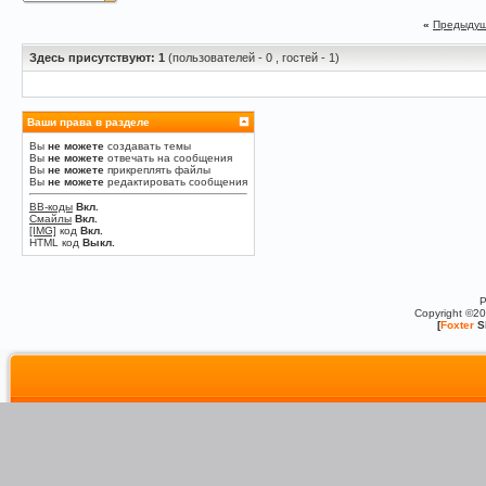
«
Предыдущ
Здесь присутствуют: 1
(пользователей - 0 , гостей - 1)
Ваши права в разделе
Вы
не можете
создавать темы
Вы
не можете
отвечать на сообщения
Вы
не можете
прикреплять файлы
Вы
не можете
редактировать сообщения
BB-коды
Вкл.
Смайлы
Вкл.
[IMG]
код
Вкл.
HTML код
Выкл.
P
Copyright ©2
[
Foxter
S