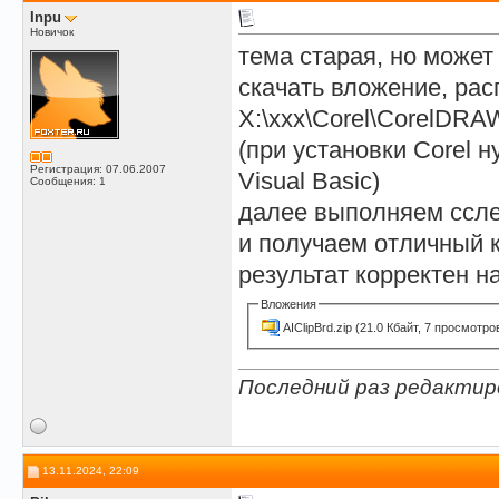
Inpu
Новичок
тема старая, но может
скачать вложение, рас
X:\xxx\Corel\CorelDRA
(при установки Corel 
Регистрация: 07.06.2007
Visual Basic)
Сообщения: 1
далее выполняем ссл
и получаем отличный ко
результат корректен н
Вложения
AIClipBrd.zip
(21.0 Кбайт, 7 просмотро
Последний раз редактиро
13.11.2024, 22:09