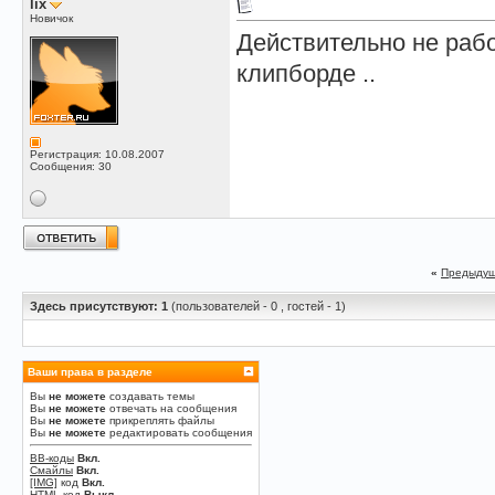
lix
Новичок
Действительно не рабо
клипборде ..
Регистрация: 10.08.2007
Сообщения: 30
«
Предыдущ
Здесь присутствуют: 1
(пользователей - 0 , гостей - 1)
Ваши права в разделе
Вы
не можете
создавать темы
Вы
не можете
отвечать на сообщения
Вы
не можете
прикреплять файлы
Вы
не можете
редактировать сообщения
BB-коды
Вкл.
Смайлы
Вкл.
[IMG]
код
Вкл.
HTML код
Выкл.