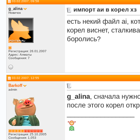
03.02.2007, 09:58
lix
Действительно не работает -...
01.09.2007,
13:16
g_alina
импорт аи в корел хз
lix
Может всетаки кто то знает...
03.10.2007,
16:46
Новичок
ilia63
Я делаю EPS (в кривых) Но...
09.11.2007,
19:59
есть некий файл ai, к
корел виснет, сталкива
боролись?
Регистрация: 26.01.2007
Адрес: Алматы
Сообщения: 7
03.02.2007, 12:55
Barkoff
admin
g_alina
, сначала нужно
после этого корел откр
__________________
Регистрация: 25.10.2005
Сообщения: 1,053