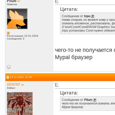
Pilum
Новичок
Цитата:
Сообщение от
Inpu
тема старая, но может кому и при
скачать вложение, распаковать, 
X:\xxx\Corel\CorelDRAW Graphics Su
(при установки Corel нужно обязат
Регистрация: 22.01.2024
Сообщения: 5
чего-то не получается с
Mypal браузер
13.11.2024, 22:45
DENTNT
Artifact
Цитата:
Сообщение от
Pilum
чего-то не получается скачать это
Mypal браузер