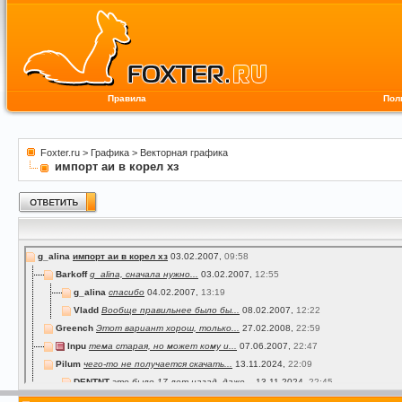
Правила
Пол
Foxter.ru
>
Графика
>
Векторная графика
импорт аи в корел хз
g_alina
импорт аи в корел хз
03.02.2007,
09:58
Barkoff
g_alina, сначала нужно...
03.02.2007,
12:55
g_alina
спасибо
04.02.2007,
13:19
Vladd
Вообще правильнее было бы...
08.02.2007,
12:22
Greench
Этот вариант хорош, только...
27.02.2008,
22:59
Inpu
тема старая, но может кому и...
07.06.2007,
22:47
Pilum
чего-то не получается скачать...
13.11.2024,
22:09
DENTNT
это было 17 лет назад, даже...
13.11.2024,
22:45
misax
не работать
14.08.2007,
14:02