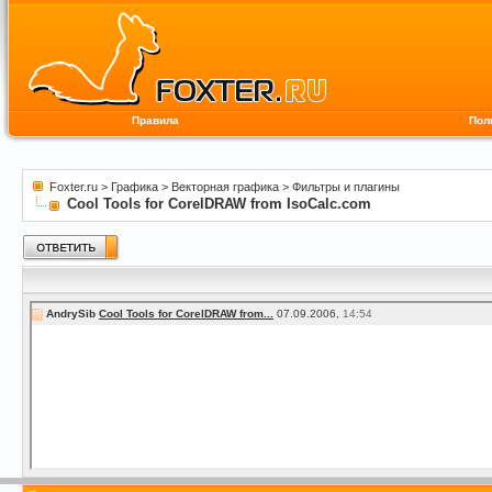
Правила
Пол
Foxter.ru
>
Графика
>
Векторная графика
>
Фильтры и плагины
Cool Tools for CorelDRAW from IsoCalc.com
AndrySib
Cool Tools for CorelDRAW from...
07.09.2006,
14:54