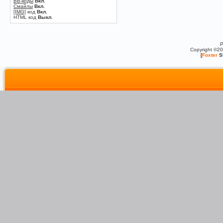
BB-коды
Вкл.
Смайлы
Вкл.
[IMG]
код
Вкл.
HTML код
Выкл.
P
Copyright ©2
[
Foxter
S