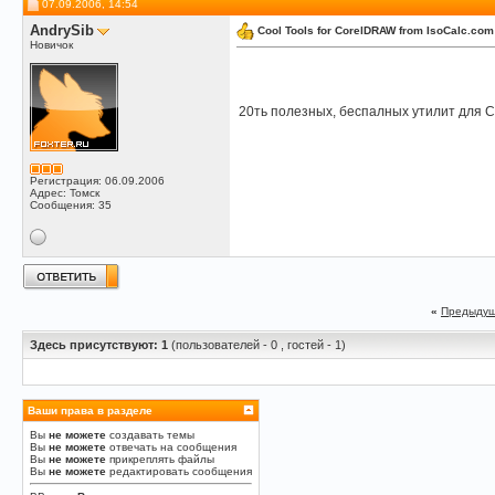
07.09.2006, 14:54
AndrySib
Cool Tools for CorelDRAW from IsoCalc.com
Новичок
20ть полезных, беспалных утилит для 
Регистрация: 06.09.2006
Адрес: Томск
Сообщения: 35
«
Предыдущ
Здесь присутствуют: 1
(пользователей - 0 , гостей - 1)
Ваши права в разделе
Вы
не можете
создавать темы
Вы
не можете
отвечать на сообщения
Вы
не можете
прикреплять файлы
Вы
не можете
редактировать сообщения