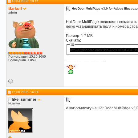
16.04.2006, 18:14
Лана
Я только что выкачала. Все...
11.07.2007,
16:34
Barkoff
Hot Door MultiPage v3.0 for Adobe Illustrat
kottom
:o очень злюсь стока...
05.12.2007,
14:58
admin
Лана
качаем...
18.01.2008,
14:22
Hot Door MultiPage позволяет создавать
легко устанавливать поля и номера стр
Размер: 1.7 MB
Скачать:
10
http://rapidshare.com/files/42290405/GFX-Hot.
Регистрация: 25.10.2005
__________________
Сообщения: 1,053
15.08.2006, 16:34
i_like_summer
Новичок
А как ссылочку на Hot Door MultiPage v3.