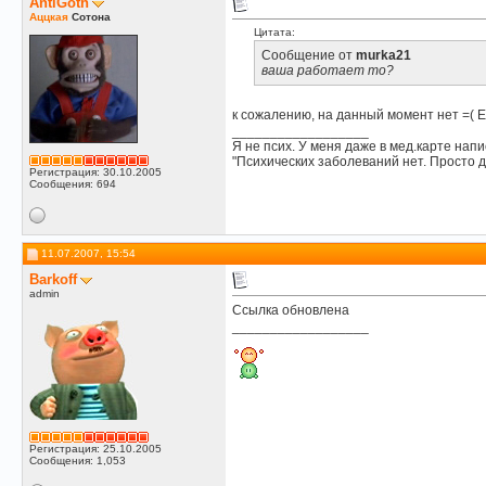
AntiGoth
Аццкая
Сотона
Цитата:
Сообщение от
murka21
ваша работает то?
к сожалению, на данный момент нет =( Е
__________________
Я не псих. У меня даже в мед.карте напи
"Психических заболеваний нет. Просто д
Регистрация: 30.10.2005
Сообщения: 694
11.07.2007, 15:54
Barkoff
admin
Ссылка обновлена
__________________
Регистрация: 25.10.2005
Сообщения: 1,053