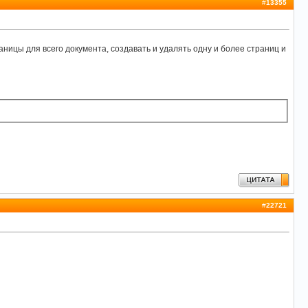
#
13355
аницы для всего документа, создавать и удалять одну и более страниц и
#
22721