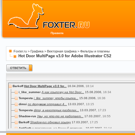
Правила
Foxter.ru
>
Графика
>
Векторная графика
>
Фильтры и плагины
Hot Door MultiPage v3.0 for Adobe Illustrator CS2
Barkoff
Hot Door MultiPage v3.0 for...
16.04.2006,
18:14
i_like_summer
А как ссылочку на Hot Door...
15.08.2006,
16:34
Tempesta
i_like_summer, чтобы ссылка...
15.08.2006,
16:36
dimsi
по форумам отправил 4...
13.03.2007,
13:15
Tempesta
dimsi, в некоторых разделах...
13.03.2007,
17:23
Shadow-rus
Увы, но что-то не работает...
17.03.2007,
16:55
Barkoff
Shadow-rus обновил ссылку
17.03.2007,
17:25
AntiGoth
к сожалению, на данный момент...
10.07.2007,
21:14
Barkoff
Ссылка обновлена
11.07.2007,
15:54