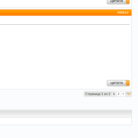
#
50014
Страница 1 из 2
1
2
>