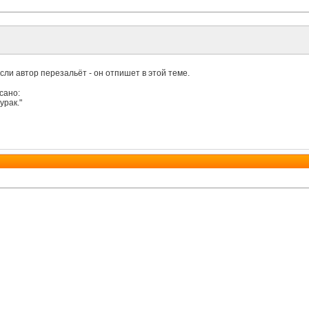
сли автор перезальёт - он отпишет в этой теме.
сано:
урак."