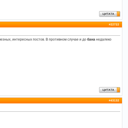
#
22722
олезных, интересных постов. В противном случае и до
бана
недалеко
#
43132