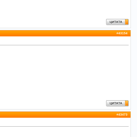
#
43154
#
43473