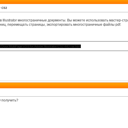
or CS2
 в Illustrator многостраничные документы. Вы можете использовать мастер-стр
аниц, перемещать страницы, экспортировать многостраничные файлы pdf.
Door.MultiPage.v3.0.for.Adobe.Illustrator.CS2-iND.rar.html
0 получить?