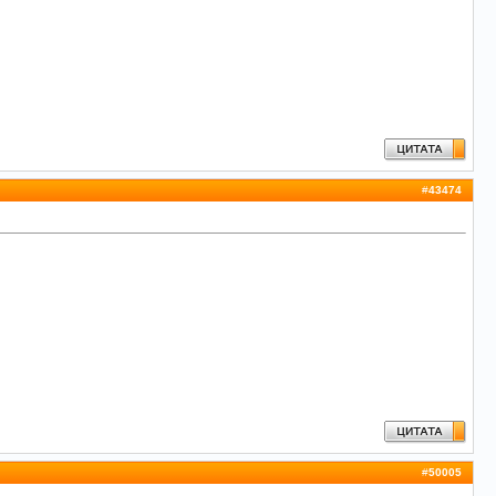
#
43474
#
50005