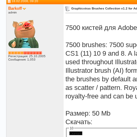
18.02.2006, 09:20
Barkoff
Graphicxtras Brushes Collection v1.2 for Ad
admin
7500 кистей для Adobe I
7500 brushes: 7500 supe
CS1 (11) 10 9 and 8. A l
Регистрация: 25.10.2005
Сообщения: 1,053
used throughout Illustr
Illustrator brush (AI) fo
the brushes by default ar
as scatter / pattern. Roy
royalty-free and can be 
Размер: 50 Mb
Скачать:
10
Скачать