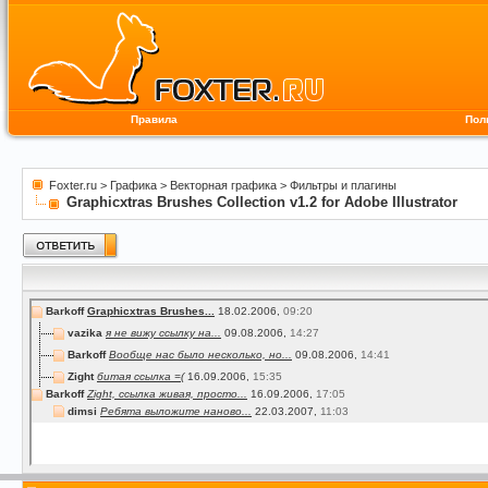
Правила
Пол
Foxter.ru
>
Графика
>
Векторная графика
>
Фильтры и плагины
Graphicxtras Brushes Collection v1.2 for Adobe Illustrator
Barkoff
Graphicxtras Brushes...
18.02.2006,
09:20
vazika
я не вижу ссылку на...
09.08.2006,
14:27
Barkoff
Вообще нас было несколько, но...
09.08.2006,
14:41
Zight
битая ссылка =(
16.09.2006,
15:35
Barkoff
Zight, ссылка живая, просто...
16.09.2006,
17:05
dimsi
Ребята выложите наново...
22.03.2007,
11:03