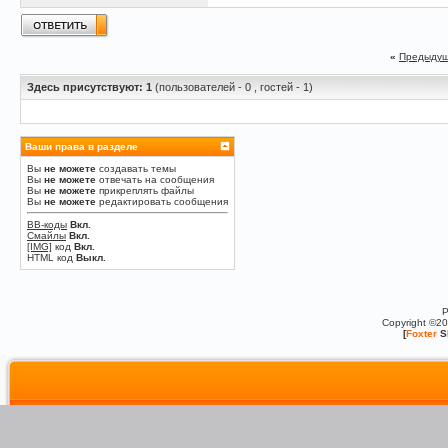
«
Предыдущ
Здесь присутствуют: 1
(пользователей - 0 , гостей - 1)
Ваши права в разделе
Вы
не можете
создавать темы
Вы
не можете
отвечать на сообщения
Вы
не можете
прикреплять файлы
Вы
не можете
редактировать сообщения
BB-коды
Вкл.
Смайлы
Вкл.
[IMG]
код
Вкл.
HTML код
Выкл.
P
Copyright ©2
[
Foxter
S