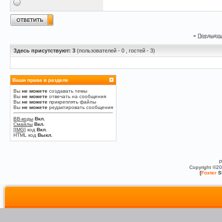
«
Предыдущ
Здесь присутствуют: 3
(пользователей - 0 , гостей - 3)
Ваши права в разделе
Вы
не можете
создавать темы
Вы
не можете
отвечать на сообщения
Вы
не можете
прикреплять файлы
Вы
не можете
редактировать сообщения
BB-коды
Вкл.
Смайлы
Вкл.
[IMG]
код
Вкл.
HTML код
Выкл.
P
Copyright ©2
[
Foxter
S