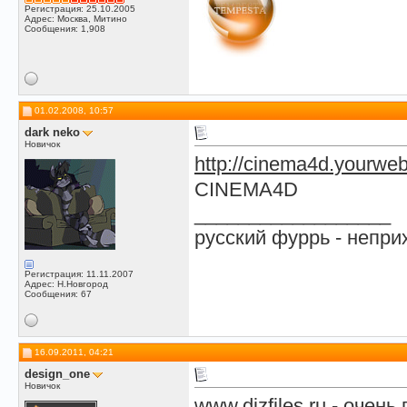
Регистрация: 25.10.2005
Адрес: Москва, Митино
Сообщения: 1,908
01.02.2008, 10:57
dark neko
Новичок
http://cinema4d.yourweb
CINEMA4D
__________________
русский фуррь - непр
Регистрация: 11.11.2007
Адрес: Н.Новгород
Сообщения: 67
16.09.2011, 04:21
design_one
Новичок
www.dizfiles.ru
- очень