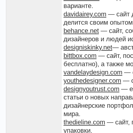
варианте.
davidairey.com
— сайт д
делится своим опытом 
behance.net
— сайт, со
дизайнеров и людей ис
designiskinky.net
— авст
bittbox.com
— сайт, пос
бесплатно), а также м
vandelaydesign.com
— с
youthedesigner.com
— с
designyoutrust.com
— е
статьи о новых направ
дизайнерские портфол
мира.
thedieline.com
— сайт, 
упаковки.