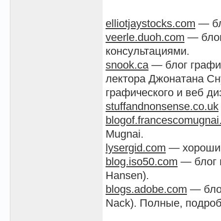
elliotjaystocks.com
— бло
veerle.duoh.com
— блог
консультациями.
snook.ca
— блог графич
лектора Джонатана Сну
графического и веб ди
stuffandnonsense.co.uk
blogof.francescomugna
Mugnai.
lysergid.com
— хороший
blog.iso50.com
— блог 
Hansen).
blogs.adobe.com
— блог
Nack). Полные, подроб