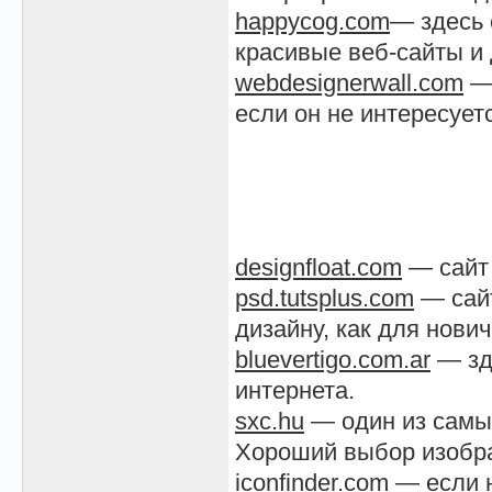
happycog.com
— здесь 
красивые веб-сайты и 
webdesignerwall.com
— 
если он не интересует
designfloat.com
— сайт 
psd.tutsplus.com
— сайт
дизайну, как для нови
bluevertigo.com.ar
— зд
интернета.
sxc.hu
— один из самых
Хороший выбор изобра
iconfinder.com
— если н