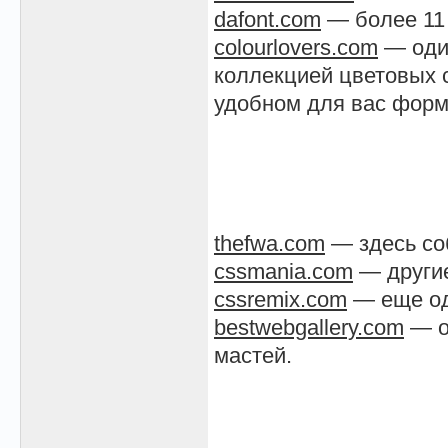
dafont.com
— более 11 
colourlovers.com
— один
коллекцией цветовых 
удобном для вас форм
thefwa.com
— здесь со
cssmania.com
— другие
cssremix.com
— еще од
bestwebgallery.com
— о
мастей.