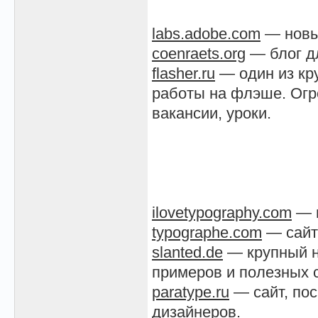
labs.adobe.com
— новые
coenraets.org
— блог дл
flasher.ru
— один из кр
работы на флэше. Огр
вакансии, уроки.
ilovetypography.com
— н
typographe.com
— сайт
slanted.de
— крупный н
примеров и полезных 
paratype.ru
— сайт, по
дизайнеров.