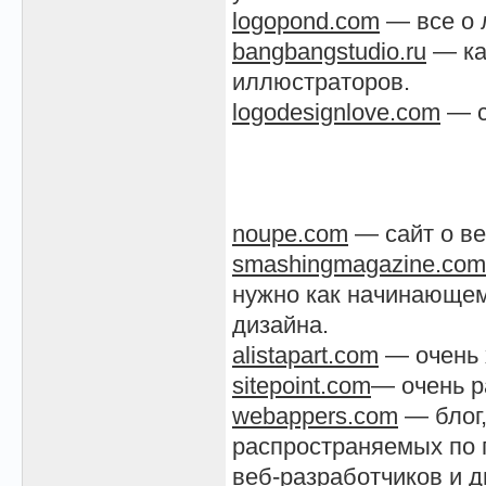
logopond.com
— все о 
bangbangstudio.ru
— ка
иллюстраторов.
logodesignlove.com
— с
noupe.com
— сайт о ве
smashingmagazine.com
нужно как начинающем
дизайна.
alistapart.com
— очень 
sitepoint.com
— очень р
webappers.com
— блог
распространяемых по 
веб-разработчиков и д