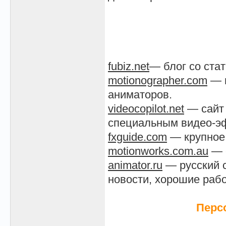
fubiz.net
— блог со ста
motionographer.com
— м
аниматоров.
videocopilot.net
— сайт 
специальным видео-э
fxguide.com
— крупное 
motionworks.com.au
— с
animator.ru
— русский 
новости, хорошие рабо
Перс