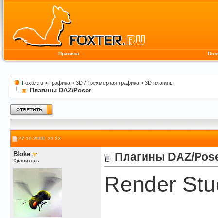
Правила
Пол
Foxter.ru
>
Графика
>
3D / Трехмерная графика
>
3D плагины
Плагины DAZ/Poser
27.10.2009, 21:23
Bloke
Плагины DAZ/Pos
Хранитель
Render Stu