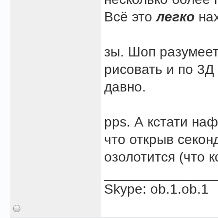
Всё это
легко
нах
зы. Шоп разумее
рисовать и по 3Д
давно.
pps. А кстати на
что открыв секон
озолотится (что 
______________
Skype: ob.1.ob.1