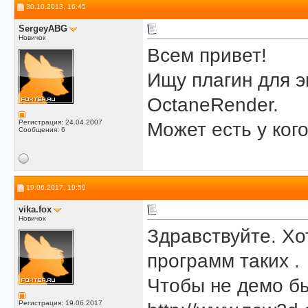
30.10.2013, 16:45
SergeyABG
Новичок
Всем привет!
Ищу плагин для э
OctaneRender.
Регистрация: 24.04.2007
Может есть у ког
Сообщения: 6
19.06.2017, 19:59
vika.fox
Новичок
Здравствуйте. Хо
программ таких .
Чтобы не демо б
Регистрация: 19.06.2017