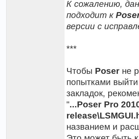
К сожалению, дан
подходит к
Pose
версии с исправл
***
Чтобы
Poser
не р
попытками выйти
закладок, реком
"
...Poser Pro 201
release\LSMGUI.
названием и рас
Это может быть к