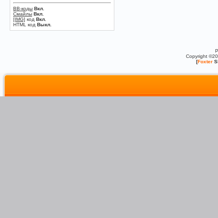
BB-коды
Вкл.
Смайлы
Вкл.
[IMG]
код
Вкл.
HTML код
Выкл.
P
Copyright ©2
[
Foxter
S