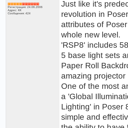
Just like it's pred
Регистрация: 24.06.2006
Адрес: КК
revolution in Poser
Сообщения: 424
attributes of Poser
whole new level.
'RSP8' includes 58 
5 base light sets 
Paper Roll Backdr
amazing projector 
One of the most am
a 'Global Illuminat
Lighting' in Poser 
simple and effectiv
the ability to have