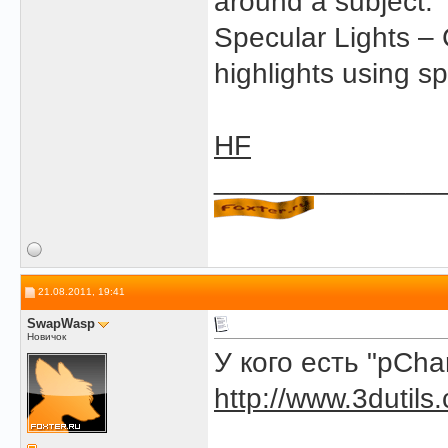
around a subject.
Specular Lights – 
highlights using s
HF
______________
21.08.2011, 19:41
SwapWasp
Новичок
У кого есть "pCha
http://www.3dutil