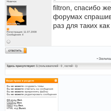
Новичок
filtron, спасибо ж
форумах спрашива
раз для таких как 
Регистрация: 11.07.2008
Сообщения: 4
«
Предыдущ
Здесь присутствуют: 1
(пользователей - 0 , гостей - 1)
Ваши права в разделе
Вы
не можете
создавать темы
Вы
не можете
отвечать на сообщения
Вы
не можете
прикреплять файлы
Вы
не можете
редактировать сообщения
BB-коды
Вкл.
Смайлы
Вкл.
[IMG]
код
Вкл.
HTML код
Выкл.