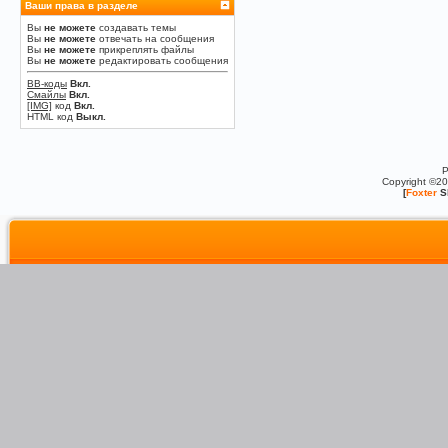
Ваши права в разделе
Вы
не можете
создавать темы
Вы
не можете
отвечать на сообщения
Вы
не можете
прикреплять файлы
Вы
не можете
редактировать сообщения
BB-коды
Вкл.
Смайлы
Вкл.
[IMG]
код
Вкл.
HTML код
Выкл.
P
Copyright ©2
[
Foxter
S