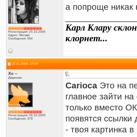
а попроще никак
______________
Карл Клару склон
Регистрация: 25.10.2005
клорнет...
Адрес: Москва
Сообщения: 564
10.11.2005, 17:37
Xo
Дядюшка
Carioca
Это на п
главное зайти на 
только вместо ОК
Регистрация: 26.10.2005
появятся ссылки 
Сообщения: 379
- твоя картинка 