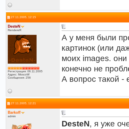
27.11.2005, 12:15
DesteN
RendereR
А у меня были пр
картинок (или да
моих images. они
конечно не пробл
Регистрация: 06.11.2005
Адрес: MoscoW
А вопрос такой -
Сообщения: 256
27.11.2005, 12:21
Barkoff
admin
DesteN
, я уже оч