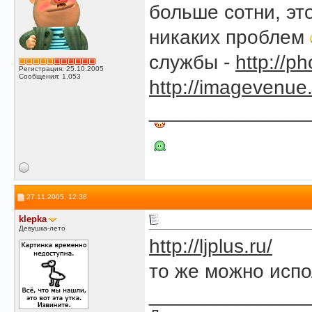
больше сотни, эт
никаких проблем
службы -
http://p
Регистрация: 25.10.2005
Сообщения: 1,053
http://imagevenue
______________
27.11.2005, 12:38
klepka
Девушка-лето
http://ljplus.ru/
то же можно испо
______________