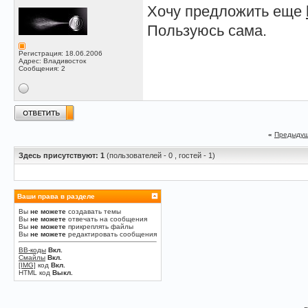
Хочу предложить еще
Пользуюсь сама.
Регистрация: 18.06.2006
Адрес: Владивосток
Сообщения: 2
«
Предыдущ
Здесь присутствуют: 1
(пользователей - 0 , гостей - 1)
Ваши права в разделе
Вы
не можете
создавать темы
Вы
не можете
отвечать на сообщения
Вы
не можете
прикреплять файлы
Вы
не можете
редактировать сообщения
BB-коды
Вкл.
Смайлы
Вкл.
[IMG]
код
Вкл.
HTML код
Выкл.