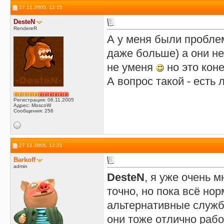
27.11.2005, 12:15
DesteN
RendereR
А у меня были проблем
даже больше) а они не
не уменя
но это кон
А вопрос такой - есть
Регистрация: 06.11.2005
Адрес: MoscoW
Сообщения: 256
27.11.2005, 12:21
Barkoff
admin
DesteN
, я уже очень м
точно, но пока всё но
альтернативные служ
они тоже отлично раб