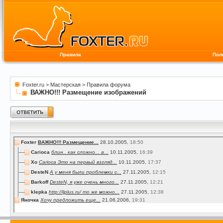
Правила
Пол
Foxter.ru
>
Мастерская
>
Правила форума
ВАЖНО!!! Размещение изображений
Foxter
ВАЖНО!!! Размещение...
28.10.2005,
18:50
Carioca
блин.. как сложно... а...
10.11.2005,
16:39
Xo
Carioca Это на первый взгляд...
10.11.2005,
17:37
DesteN
А у меня были проблемки с...
27.11.2005,
12:15
Barkoff
DesteN, я уже очень много...
27.11.2005,
12:21
klepka
http://ljplus.ru/ то же можно...
27.11.2005,
12:38
Яночка
Хочу предложить еще...
21.06.2006,
19:31