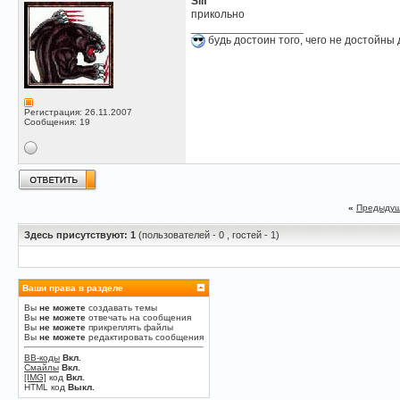
Silf
прикольно
__________________
будь достоин того, чего не достойны 
Регистрация: 26.11.2007
Сообщения: 19
«
Предыдущ
Здесь присутствуют: 1
(пользователей - 0 , гостей - 1)
Ваши права в разделе
Вы
не можете
создавать темы
Вы
не можете
отвечать на сообщения
Вы
не можете
прикреплять файлы
Вы
не можете
редактировать сообщения
BB-коды
Вкл.
Смайлы
Вкл.
[IMG]
код
Вкл.
HTML код
Выкл.