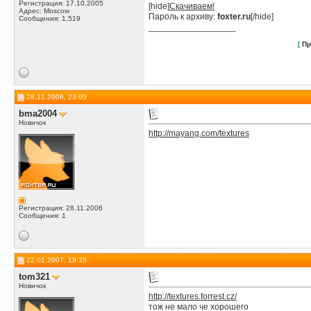
Регистрация: 17.10.2005
[hide]
Скачиваем!
Адрес: Moscow
Пароль к архиву:
foxter.ru
[/hide]
Сообщения: 1,519
__________________
[
Пр
28.11.2006, 23:05
bma2004
Новичок
http://mayang.com/textures
Регистрация: 28.11.2006
Сообщения: 1
22.01.2007, 19:35
tom321
Новичок
http://textures.forrest.cz/
тож не мало че хорошего