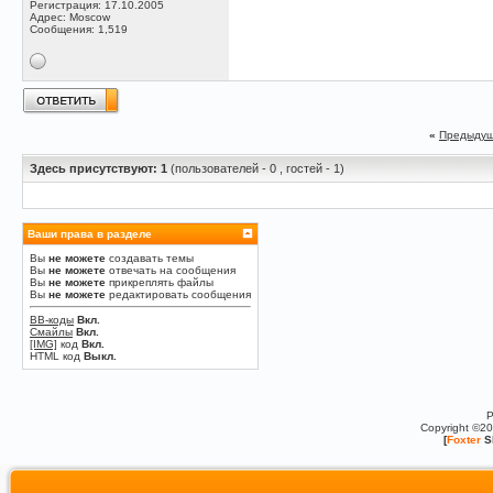
Регистрация: 17.10.2005
Адрес: Moscow
Сообщения: 1,519
«
Предыдущ
Здесь присутствуют: 1
(пользователей - 0 , гостей - 1)
Ваши права в разделе
Вы
не можете
создавать темы
Вы
не можете
отвечать на сообщения
Вы
не можете
прикреплять файлы
Вы
не можете
редактировать сообщения
BB-коды
Вкл.
Смайлы
Вкл.
[IMG]
код
Вкл.
HTML код
Выкл.
P
Copyright ©2
[
Foxter
S