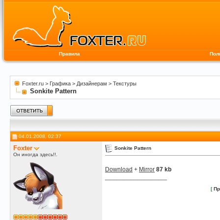
Правила
Пол
Foxter.ru
>
Графика
>
Дизайнерам
>
Текстуры
Sonkite Pattern
04.01.2008, 02:37
Foxter
Sonkite Pattern
Он иногда здесь!!.
Download
+
Mirror
87 kb
__________________
[
Пр