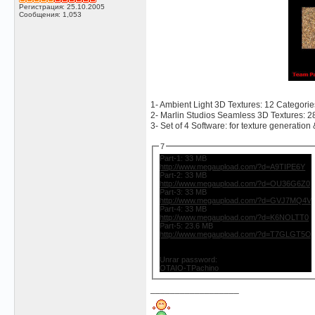
Регистрация: 25.10.2005
Сообщения: 1,053
1- Ambient Light 3D Textures: 12 Categorie
2- Marlin Studios Seamless 3D Textures: 2
3- Set of 4 Software: for texture generation
7
Part-1: 33 MB
http://www.megaupload.com/?d=A9TIPE6Y
Part-2: 33 MB
http://www.megaupload.com/?d=OU36G6Z0
Part-3: 33 MB
http://www.megaupload.com/?d=GVJ7MQ4V
Part-4: 33 MB
http://www.megaupload.com/?d=K6NOLTT0
Part-5: 23.6 MB
http://www.megaupload.com/?d=T7GLGT5O
Unrar password:
OTAIO-TPachino
__________________