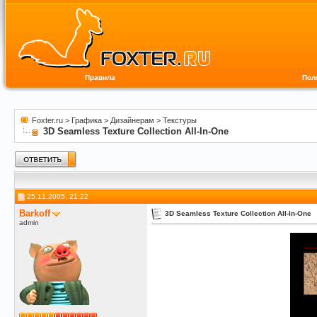
Правила
Пол
Foxter.ru
>
Графика
>
Дизайнерам
>
Текстуры
3D Seamless Texture Collection All-In-One
25.11.2005, 21:22
Barkoff
3D Seamless Texture Collection All-In-One
admin