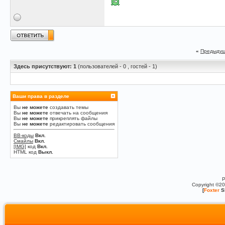
«
Предыдущ
Здесь присутствуют: 1
(пользователей - 0 , гостей - 1)
Ваши права в разделе
Вы
не можете
создавать темы
Вы
не можете
отвечать на сообщения
Вы
не можете
прикреплять файлы
Вы
не можете
редактировать сообщения
BB-коды
Вкл.
Смайлы
Вкл.
[IMG]
код
Вкл.
HTML код
Выкл.
P
Copyright ©2
[
Foxter
S