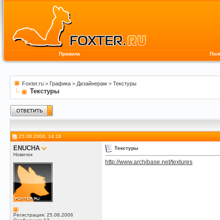
Правила
Пол
Foxter.ru
>
Графика
>
Дизайнерам
>
Текстуры
Текстуры
25.08.2006, 14:18
ENUCHA
Текстуры
Новичок
http://www.archibase.net/textures
Регистрация: 25.08.2006