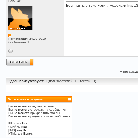
Новичок
Бесплатные текстурки и модельки
http://
Регистрация: 24.03.2010
Сообщения: 1
«
Предыдущ
Здесь присутствуют: 1
(пользователей - 0 , гостей - 1)
Ваши права в разделе
Вы
не можете
создавать темы
Вы
не можете
отвечать на сообщения
Вы
не можете
прикреплять файлы
Вы
не можете
редактировать сообщения
BB-коды
Вкл.
Смайлы
Вкл.
[IMG]
код
Вкл.
HTML код
Выкл.