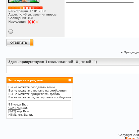
Регистрация: 17.01.2006
Адрес: Клуб управления гневом
Сообщения: 408
Нарушения:
«
Предыдущ
Здесь присутствуют: 1
(пользователей - 0 , гостей - 1)
Ваши права в разделе
Вы
не можете
создавать темы
Вы
не можете
отвечать на сообщения
Вы
не можете
прикреплять файлы
Вы
не можете
редактировать сообщения
BB-коды
Вкл.
Смайлы
Вкл.
[IMG]
код
Вкл.
HTML код
Выкл.
P
Copyright ©2
[
Foxter
S