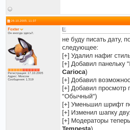
26.10.2005, 11:37
Foxter
Он иногда здесь!!.
не буду писать дату, п
следующее:
[+] Удалил нафиг стиль
[+] Добавил панельку 
Carioca
)
Регистрация: 17.10.2005
Адрес: Moscow
[+] Добавил возможно
Сообщения: 1,519
[+] Добавил просмотр 
"Обычный")
[+] Уменьшил шрифт по
[+] Изменил шапку дву
[+] Модераторы тепер
Tempesta
)