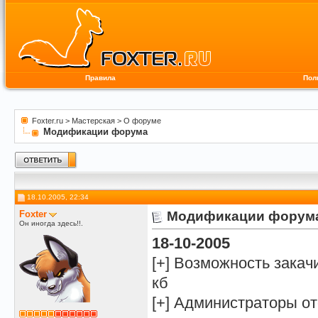
Правила
Пол
Foxter.ru
>
Мастерская
>
О форуме
Модификации форума
18.10.2005, 22:34
Foxter
Модификации форум
Он иногда здесь!!.
18-10-2005
[+] Возможность закач
кб
[+] Администраторы 