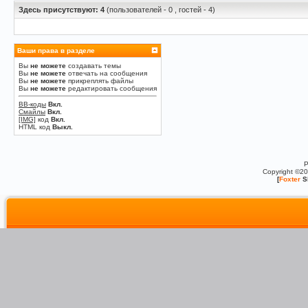
Здесь присутствуют: 4
(пользователей - 0 , гостей - 4)
Ваши права в разделе
Вы
не можете
создавать темы
Вы
не можете
отвечать на сообщения
Вы
не можете
прикреплять файлы
Вы
не можете
редактировать сообщения
BB-коды
Вкл.
Смайлы
Вкл.
[IMG]
код
Вкл.
HTML код
Выкл.
P
Copyright ©2
[
Foxter
S