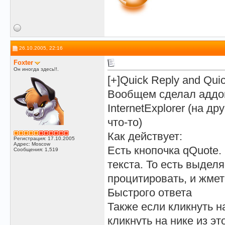
26.10.2005, 22:16
Foxter
Он иногда здесь!!.
[+]Quick Reply and Qui
Вообщем сделал аддон
InternetExplorer (на др
что-то)
Как действует:
Регистрация: 17.10.2005
Адрес: Moscow
Есть кнопочка qQuote.
Сообщения: 1,519
текста. То есть выдел
процитировать, и жмет
Быстрого ответа
Также если кликнуть н
кликнуть на нике из это