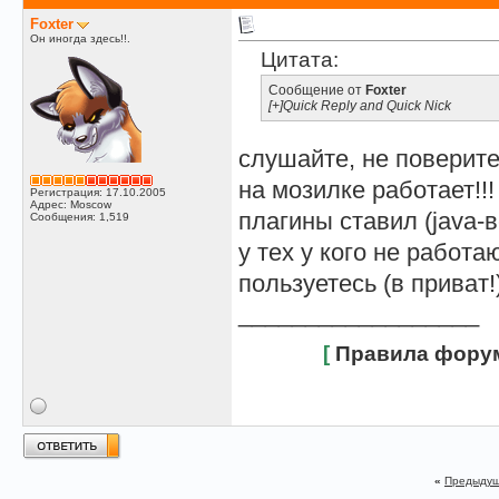
Foxter
Он иногда здесь!!.
Цитата:
Сообщение от
Foxter
[+]Quick Reply and Quick Nick
слушайте, не поверите.
на мозилке работает!!!
Регистрация: 17.10.2005
Адрес: Moscow
плагины ставил (java-в
Сообщения: 1,519
у тех у кого не работ
пользуетесь (в приват!
__________________
[
Правила фору
«
Предыдущ