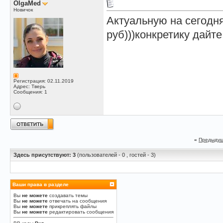
OlgaMed
Новичок
Актуальную на сегодн
руб)))конкретику дайте
Регистрация: 02.11.2019
Адрес: Тверь
Сообщения: 1
«
Предыдущ
Здесь присутствуют: 3
(пользователей - 0 , гостей - 3)
Ваши права в разделе
Вы
не можете
создавать темы
Вы
не можете
отвечать на сообщения
Вы
не можете
прикреплять файлы
Вы
не можете
редактировать сообщения