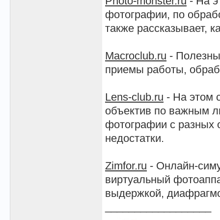
Photo-monster.ru
- На э
фотографии, по обрабо
также рассказывает, к
Macroclub.ru
- Полезны
приемы работы, обрабо
Lens-club.ru
- На этом 
объектив по важным л
фотографии с разных о
недостатки.
Zimfor.ru
- Онлайн-сим
виртуальный фотоаппа
выдержкой, диафрагмо
__________________