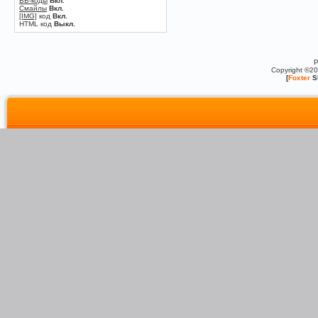
BB-коды
Вкл.
Смайлы
Вкл.
[IMG]
код
Вкл.
HTML код
Выкл.
P
Copyright ©2
[
Foxter
S