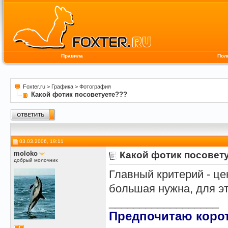
Правила
Пол
Foxter.ru
>
Графика
>
Фотография
Какой фотик посоветуете???
03.03.2006, 19:11
moloko
Какой фотик посовет
добрый молочник
Главный критерий - це
большая нужна, для э
__________________
Предпочитаю корот