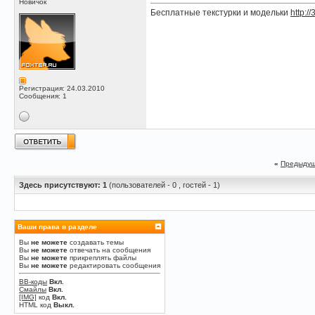
Новичок
Бесплатные текстурки и модельки
http://
Регистрация: 24.03.2010
Сообщения: 1
«
Предыдущ
Здесь присутствуют: 1
(пользователей - 0 , гостей - 1)
Ваши права в разделе
Вы
не можете
создавать темы
Вы
не можете
отвечать на сообщения
Вы
не можете
прикреплять файлы
Вы
не можете
редактировать сообщения
BB-коды
Вкл.
Смайлы
Вкл.
[IMG]
код
Вкл.
HTML код
Выкл.