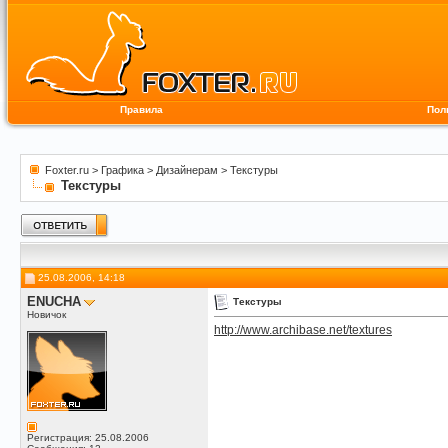
Правила
Пол
Foxter.ru
>
Графика
>
Дизайнерам
>
Текстуры
Текстуры
25.08.2006, 14:18
ENUCHA
Текстуры
Новичок
http://www.archibase.net/textures
Регистрация: 25.08.2006