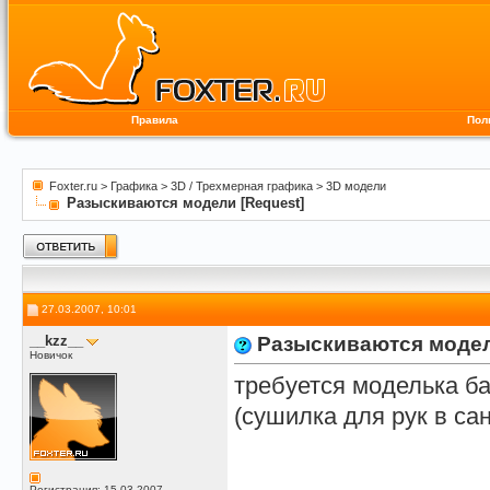
Правила
Пол
Foxter.ru
>
Графика
>
3D / Трехмерная графика
>
3D модели
Разыскиваются модели [Request]
27.03.2007, 10:01
__kzz__
Разыскиваются модел
Новичок
требуется моделька б
(сушилка для рук в сан
Регистрация: 15.03.2007