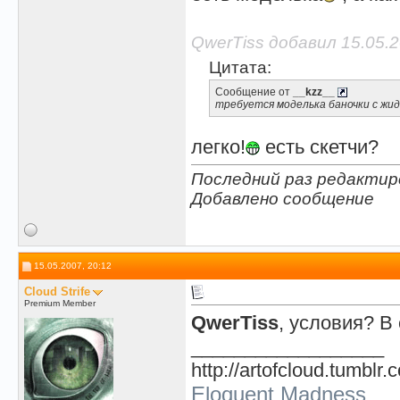
QwerTiss добавил 15.05.2
Цитата:
Сообщение от
__kzz__
требуется моделька баночки с жид
легко!
есть скетчи?
Последний раз редактиро
Добавлено сообщение
15.05.2007, 20:12
Cloud Strife
Premium Member
QwerTiss
, условия? В
__________________
http://artofcloud.tumblr.
Eloquent Madness