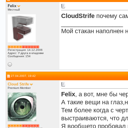
Felix
Местный
CloudStrife
почему сам
__________________
Мой стакан наполнен н
Регистрация: 14.12.2006
Адрес: У друга в кладовки
Сообщения: 154
27.04.2007, 19:42
Cloud Strife
Premium Member
Felix
, а вот, мне бы че
А такие вещи на глаз,н
Тем более когда с чер
выстраиваются, что дл
Я вообщето пробовал н