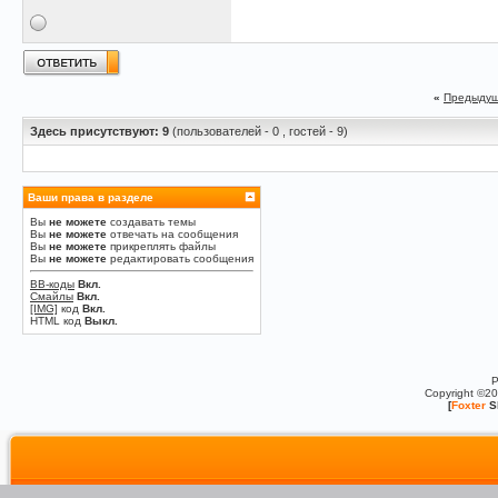
«
Предыдущ
Здесь присутствуют: 9
(пользователей - 0 , гостей - 9)
Ваши права в разделе
Вы
не можете
создавать темы
Вы
не можете
отвечать на сообщения
Вы
не можете
прикреплять файлы
Вы
не можете
редактировать сообщения
BB-коды
Вкл.
Смайлы
Вкл.
[IMG]
код
Вкл.
HTML код
Выкл.
P
Copyright ©2
[
Foxter
S