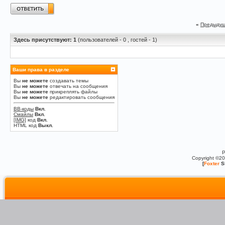
«
Предыдущ
Здесь присутствуют: 1
(пользователей - 0 , гостей - 1)
Ваши права в разделе
Вы
не можете
создавать темы
Вы
не можете
отвечать на сообщения
Вы
не можете
прикреплять файлы
Вы
не можете
редактировать сообщения
BB-коды
Вкл.
Смайлы
Вкл.
[IMG]
код
Вкл.
HTML код
Выкл.
P
Copyright ©2
[
Foxter
S