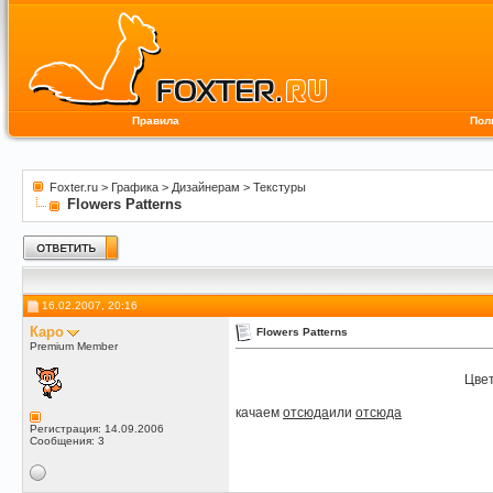
Правила
Пол
Foxter.ru
>
Графика
>
Дизайнерам
>
Текстуры
Flowers Patterns
16.02.2007, 20:16
Каро
Flowers Patterns
Premium Member
Цвет
качаем
отсюда
или
отсюда
Регистрация: 14.09.2006
Сообщения: 3