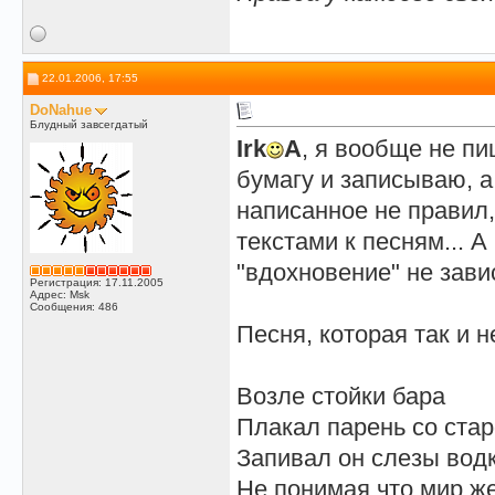
22.01.2006, 17:55
DoNahue
Блудный завсегдатый
Irk
A
, я вообще не пи
бумагу и записываю, а
написанное не правил,
текстами к песням... А
"вдохновение" не зави
Регистрация: 17.11.2005
Адрес: Msk
Сообщения: 486
Песня, которая так и н
Возле стойки бара
Плакал парень со стар
Запивал он слезы водк
Не понимая,что мир же