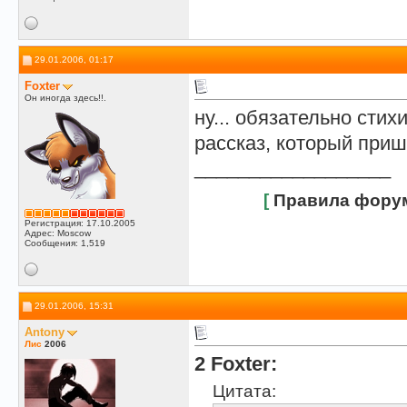
29.01.2006, 01:17
Foxter
Он иногда здесь!!.
ну... обязательно стих
рассказ, который при
__________________
[
Правила фору
Регистрация: 17.10.2005
Адрес: Moscow
Сообщения: 1,519
29.01.2006, 15:31
Antony
Лис
2006
2 Foxter:
Цитата: