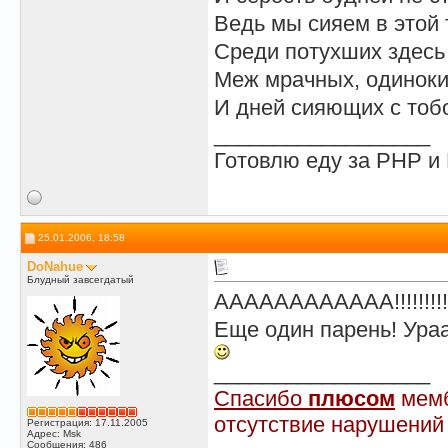
Ведь мы сияем в этой 
Среди потухших здесь 
Меж мрачных, одиноки
И дней сияющих с тобой
__________________
Готовлю еду за PHP 
25.01.2006, 18:58
DoNahue
Блудный завсегдатый
АААААААААААА!!!!!!!!!!!!
Еще один парень! Ураа
__________________
Спасибо
плюсом
мемб
отсутствие нарушений
Регистрация: 17.11.2005
Адрес: Msk
Сообщения: 486