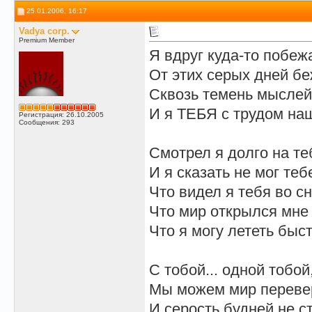
25.01.2006, 16:17
Vadya corp.
Premium Member
Я вдруг куда-то побеж
От этих серых дней бе
Сквозь темень мыслей
И я ТЕБЯ с трудом на
Регистрация: 26.10.2005
Сообщения: 293
Смотрел я долго на те
И я сказать не мог теб
Что видел я тебя во сн
Что мир открылся мне 
Что я могу лететь быст
С тобой... одной тобой
Мы можем мир переве
И серость будней не с