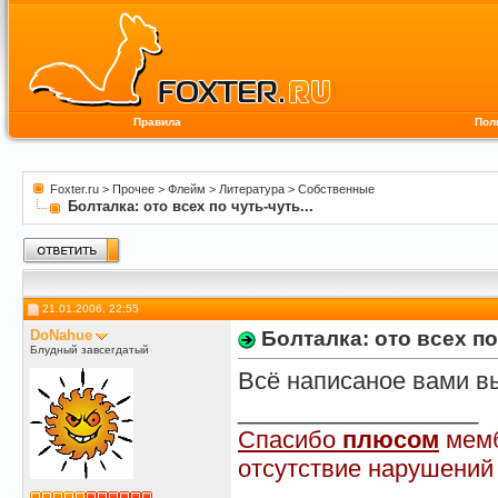
Правила
Пол
Foxter.ru
>
Прочее
>
Флейм
>
Литература
>
Собственные
Болталка: ото всех по чуть-чуть...
21.01.2006, 22:55
DoNahue
Болталка: ото всех по 
Блудный завсегдатый
Всё написаное вами 
__________________
Спасибо
плюсом
мемб
отсутствие нарушений