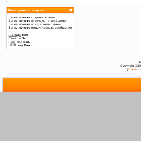
Ваши права в разделе
Вы
не можете
создавать темы
Вы
не можете
отвечать на сообщения
Вы
не можете
прикреплять файлы
Вы
не можете
редактировать сообщения
BB-коды
Вкл.
Смайлы
Вкл.
[IMG]
код
Вкл.
HTML код
Выкл.
P
Copyright ©2
[
Foxter
S