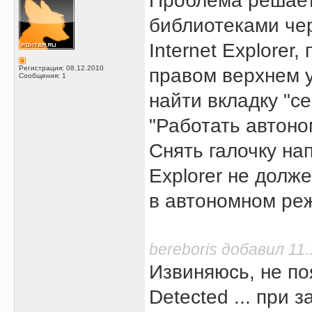
Проблема решаетс
библиотеками че
Internet Explorer,
Регистрация: 08.12.2010
правом верхнем у
Сообщения: 1
найти вкладку "се
"Работать автоно
Снять галочку напр
Explorer не долж
в автономном ре
bereboris добавил 11.
Извиняюсь, не по
Detected ... при 