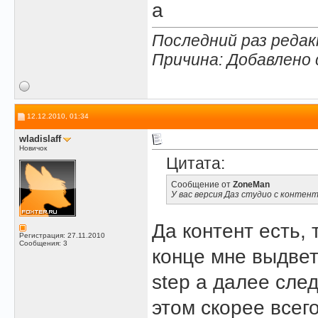
a
Последний раз редакт
Причина: Добавлено
12.12.2010, 01:34
wladislaff
Новичок
Цитата:
Сообщение от
ZoneMan
У вас версия Даз студио с контен
Да контент есть, 
Регистрация: 27.11.2010
Сообщения: 3
конце мне выдвет 
step а далее след
этом скорее всег