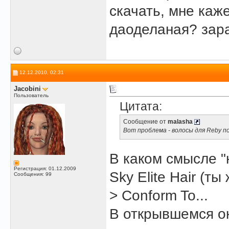
скачать, мне каже
даоделаная? зар
12.12.2010, 02:31
Jacobini
Пользователь
Цитата:
Сообщение от
malasha
Вот проблема - волосы для Reby по
В каком смысле 
Регистрация: 01.12.2009
Sky Elite Hair (т
Сообщения: 99
> Conform To...
В открывшемся о