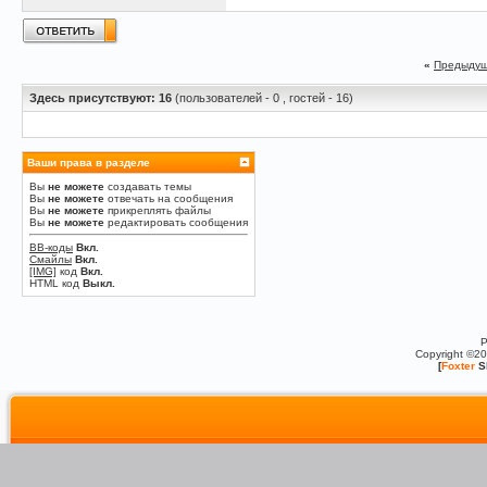
«
Предыдущ
Здесь присутствуют: 16
(пользователей - 0 , гостей - 16)
Ваши права в разделе
Вы
не можете
создавать темы
Вы
не можете
отвечать на сообщения
Вы
не можете
прикреплять файлы
Вы
не можете
редактировать сообщения
BB-коды
Вкл.
Смайлы
Вкл.
[IMG]
код
Вкл.
HTML код
Выкл.
P
Copyright ©2
[
Foxter
S