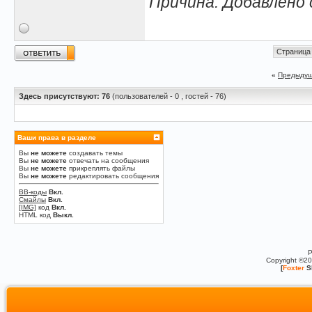
Причина: Добавлено
Страница 
«
Предыдущ
Здесь присутствуют: 76
(пользователей - 0 , гостей - 76)
Ваши права в разделе
Вы
не можете
создавать темы
Вы
не можете
отвечать на сообщения
Вы
не можете
прикреплять файлы
Вы
не можете
редактировать сообщения
BB-коды
Вкл.
Смайлы
Вкл.
[IMG]
код
Вкл.
HTML код
Выкл.
P
Copyright ©2
[
Foxter
S