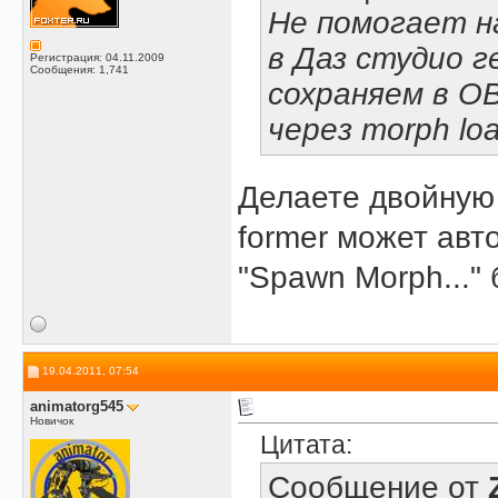
Не помогает н
в Даз студио г
Регистрация: 04.11.2009
Сообщения: 1,741
сохраняем в OB
через morph loa
Делаете двойную 
former может авт
"Spawn Morph..." 
19.04.2011, 07:54
animatorg545
Новичок
Цитата:
Сообщение от