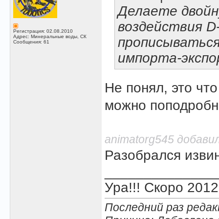
Делаете двойн
воздействия D
Регистрация: 02.08.2010
Адрес: Минеральные воды, СК
прописываться 
Сообщения: 61
импорта-экспо
Не понял, это чт
можно поподроб
animatorg545 добавил
Разобрался извин
______________
Ура!!! Скоро 2012
Последний раз редак