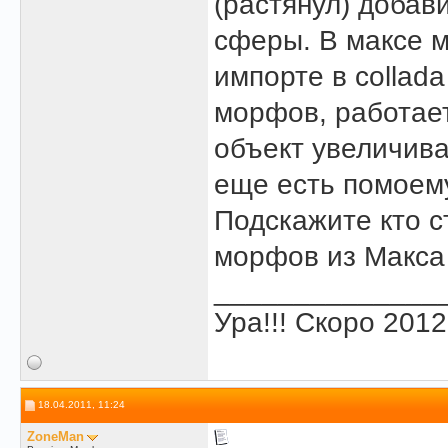
(растянул) добав
сферы. В максе 
импорте в collada
морфов, работает
объект увеличива
еще есть помоему 
Подскажите кто с
морфов из Макса 
______________
Ура!!! Скоро 2012
18.04.2011, 11:24
ZoneMan