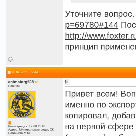
Уточните вопрос
p=69780#144
Пос
http://www.foxter
принцип примене
18.04.2011, 09:44
animatorg545
Новичок
Привет всем! Воп
именно по экспор
копировал, добав
на первой сфере
Регистрация: 02.08.2010
Адрес: Минеральные воды, СК
Сообщения: 61