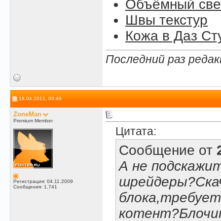
Объёмный свет
Швы текстур
Кожа в Даз Ст
Последний раз редак
18.04.2011, 00:49
ZoneMan
Premium Member
Цитата:
Сообщение от
А не подскажи
шрейдеры?Скач
Регистрация: 04.11.2009
Сообщения: 1,741
блока,требует
котент?Блочи