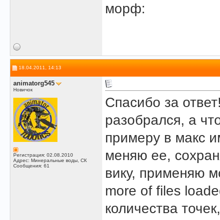
морф:
18.04.2011, 14:13
animatorg545
Новичок
Спасибо за отве
разобрался, а что
примеру в макс и
меняю ее, сохран
Регистрация: 02.08.2010
Адрес: Минеральные воды, СК
Сообщения: 61
вику, применяю м
more of files load
количества точек,