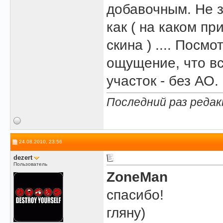
добавочным. Не з
как ( на каком п
скина ) .... Посм
ощущение, что вс
участок - без АО.
Последний раз редак
24.08.2010, 23:56
dezert
Пользователь
ZoneMan
спасибо!
гляну)