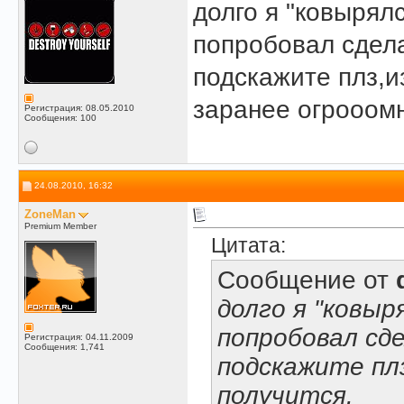
долго я "ковырялс
попробовал сдела
подскажите плз,из
заранее огрооом
Регистрация: 08.05.2010
Сообщения: 100
24.08.2010, 16:32
ZoneMan
Premium Member
Цитата:
Сообщение от
долго я "ковыря
попробовал сд
Регистрация: 04.11.2009
Сообщения: 1,741
подскажите плз
получится.