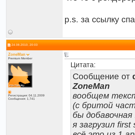
p.s. за ссылку спа
24.08.2010, 20:03
ZoneMan
Premium Member
Цитата:
Сообщение от
ZoneMan
вообщем текст
Регистрация: 04.11.2009
Сообщения: 1,741
(с бритой час
бы добавочная 
я загрузил firs
всё это из 1 а