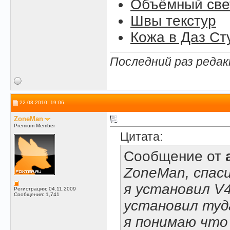
Объёмный свет
Швы текстур
Кожа в Даз Ст
Последний раз редак
22.08.2010, 19:06
ZoneMan
Premium Member
Цитата:
Сообщение от
ZoneMan, спас
я установил V4
Регистрация: 04.11.2009
Сообщения: 1,741
установил туд
я понимаю что 