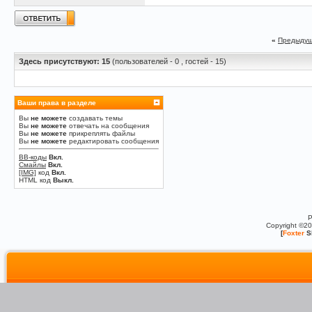
«
Предыдущ
Здесь присутствуют: 15
(пользователей - 0 , гостей - 15)
Ваши права в разделе
Вы
не можете
создавать темы
Вы
не можете
отвечать на сообщения
Вы
не можете
прикреплять файлы
Вы
не можете
редактировать сообщения
BB-коды
Вкл.
Смайлы
Вкл.
[IMG]
код
Вкл.
HTML код
Выкл.
P
Copyright ©2
[
Foxter
S