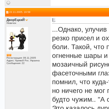
22.11.2005, 16:58
ДворЕцкиЙ
Новичок
...Однако, улучив
резко присел и о
боли. Такой, что
огненные шары и 
Регистрация: 09.11.2005
Адрес: Кривой Рог, Украина
мозаичный рисуно
Сообщения: 22
фасеточными глаз
помнил, что куда-
но ничего не мог
будто чужим.. "А 
Это казалось дур