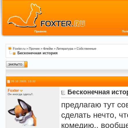
Правила
Пол
Foxter.ru
>
Прочее
>
Флейм
>
Литература
>
Собственные
Бесконечная история
26.10.2005, 13:32
Foxter
Бесконечная исто
Он иногда здесь!!.
предлагаю тут с
сделать нечто, ч
комедию.. вообщ