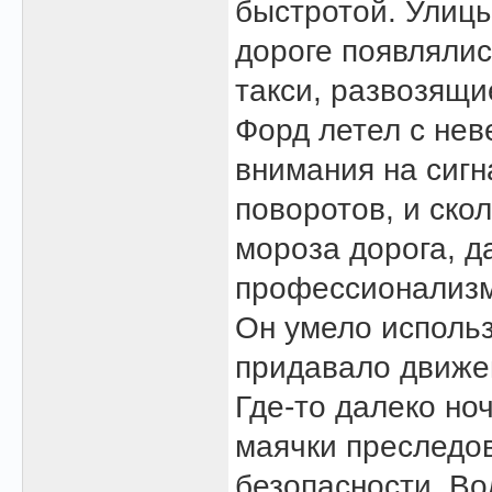
быстротой. Улицы
дороге появлялис
такси, развозящи
Форд летел с не
внимания на сиг
поворотов, и ско
мороза дорога, д
профессионализм
Он умело использ
придавало движе
Где-то далеко но
маячки преследо
безопасности. Во