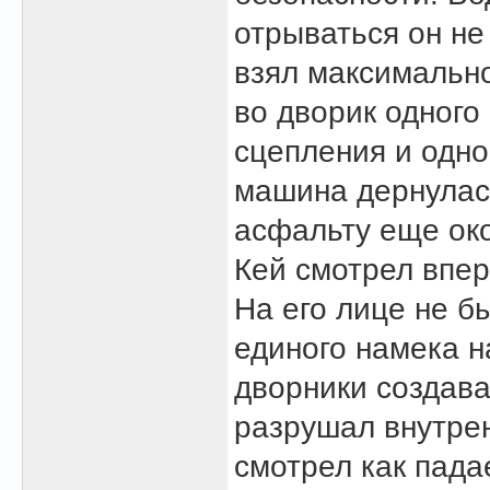
отрываться он не
взял максимально
во дворик одного
сцепления и одно
машина дернулась
асфальту еще око
Кей смотрел впер
На его лице не б
единого намека н
дворники создав
разрушал внутрен
смотрел как падае