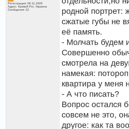
отдельности,но н
Регистрация: 09.11.2005
Адрес: Кривой Рог, Украина
родной портрет: 
Сообщения: 22
сжатые губы не в
её память.
- Молчать будем 
Совершенно обыч
смотрела на деву
намекая: потороп
квартира у меня 
- А что писать?
Вопрос остался б
совсем не это, он
другое: как та в