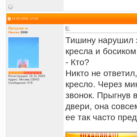
14.03.2006, 17:43
Натусик
Лиссис
2006
Тишину нарушил з
кресла и босиком
- Кто?
Никто не ответил,
Регистрация: 16.11.2005
Адрес: Москва СВАО
кресло. Через ми
Сообщения: 576
звонок. Прыгнув 
двери, она совсе
ее так часто пре
______________