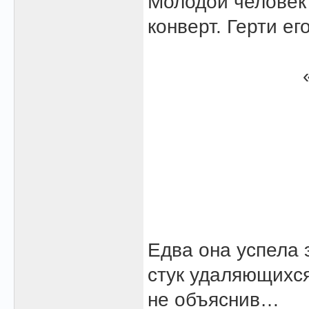
Молодой человек
конверт. Герти ег
Едва она успела 
стук удаляющихся
не объяснив…