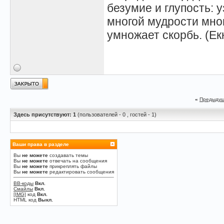
безумие и глупость: у
многой мудрости мног
умножает скорбь. (Ек
«
Предыдущ
Здесь присутствуют: 1
(пользователей - 0 , гостей - 1)
Ваши права в разделе
Вы
не можете
создавать темы
Вы
не можете
отвечать на сообщения
Вы
не можете
прикреплять файлы
Вы
не можете
редактировать сообщения
BB-коды
Вкл.
Смайлы
Вкл.
[IMG]
код
Вкл.
HTML код
Выкл.