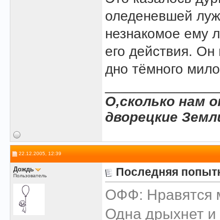
оледеневшей луж
незнакомое ему л
его действия. Он
дно тёмного мило
______________
О,сколько нам 
дворецкие Земл
22.12.2005, 12:39
Дождь
Последняя попыт
Пользователь
ОФФ: Нравятся 
Одна дрыхнет и 