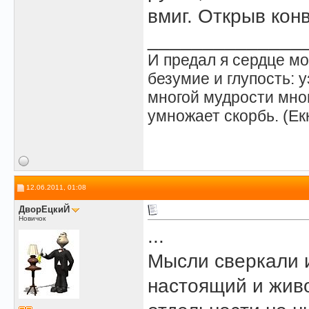
вмиг. Открыв кон
______________
И предал я сердце мо
безумие и глупость: у
многой мудрости мног
умножает скорбь. (Ек
12.06.2011, 01:08
ДворЕцкиЙ
Новичок
...
Мысли сверкали и
настоящий и живо