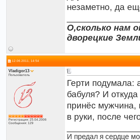
незаметно, да ещ
______________
О,сколько нам 
дворецкие Земл
12.06.2011, 14:54
Vladigor13
Пользователь
Герти подумала: 
бабуля? И откуда
принёс мужчина, 
в руки, после че
Регистрация: 25.04.2006
Сообщения: 129
______________
И предал я сердце мо