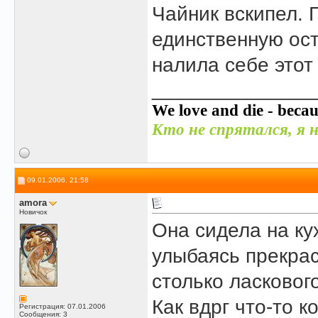
Чайник вскипел. 
единственную ост
налила себе этот
______________
We love and die - becau
Кто не спрятался, я н
09.01.2006, 21:58
amora
Новичок
Она сидела на ку
улыбаясь прекрас
столько ласкового
Как вдрг что-то 
Регистрация: 07.01.2006
Сообщения: 3