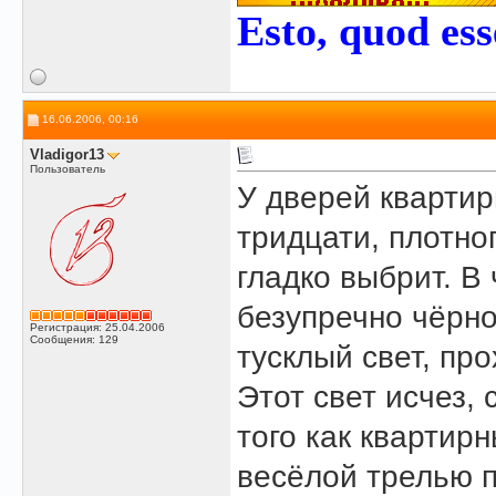
Esto, quod ess
16.06.2006, 00:16
Vladigor13
Пользователь
У дверей кварти
тридцати, плотно
гладко выбрит. В
безупречно чёрн
Регистрация: 25.04.2006
Сообщения: 129
тусклый свет, пр
Этот свет исчез, 
того как квартир
весёлой трелью п