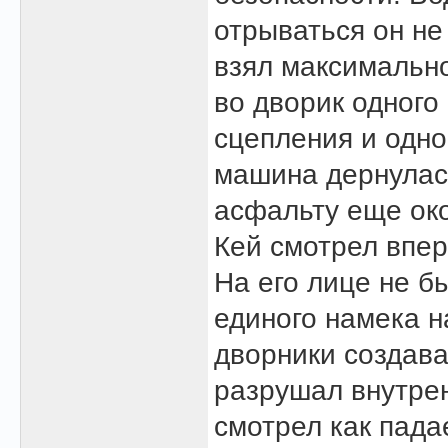
отрываться он не
взял максимально
во дворик одного
сцепления и одно
машина дернулась
асфальту еще око
Кей смотрел впер
На его лице не б
единого намека н
дворники создав
разрушал внутрен
смотрел как падае