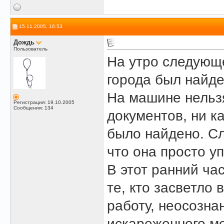
15.11.2005, 16:53
Дождь
Пользователь
На утро следующе
города был найд
На машине нельз
Регистрация: 19.10.2005
Сообщения: 134
документов, ни к
было найдено. Сл
что она просто уп
В этот ранний ча
те, кто засветло
работу, неосозна
искареженного ме