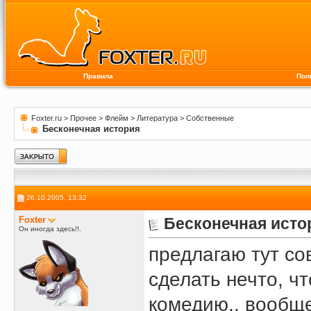
Правила
Пол
Foxter.ru
>
Прочее
>
Флейм
>
Литература
>
Собственные
Бесконечная история
26.10.2005, 13:32
Foxter
Бесконечная исто
Он иногда здесь!!.
предлагаю тут с
сделать нечто, ч
комедию.. вообщ