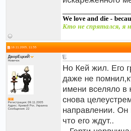
______________
We love and die - becau
Кто не спрятался, я н
16.11.2005, 11:55
ДворЕцкиЙ
Новичок
Но Кей жил. Его 
даже не помнил,к
имени вселяло в н
снова целеустре
Регистрация: 09.11.2005
Адрес: Кривой Рог, Украина
направлении. Он н
Сообщения: 22
что его ждут..