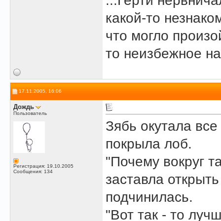
...Герти нервнич
какой-то незнако
что могло произо
то неизбежное на
17.11.2005, 16:06
Дождь
Пользователь
Зябь окутала все
покрыла лоб.
"Почему вокруг т
Регистрация: 19.10.2005
Сообщения: 134
заставла открыть
подчинилась.
"Вот так - то лу