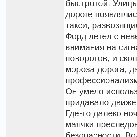
быстротой. Улицы
дороге появлялис
такси, развозящи
Форд летел с не
внимания на сиг
поворотов, и ско
мороза дорога, д
профессионализм
Он умело использ
придавало движе
Где-то далеко но
маячки преследо
безопасности. Во