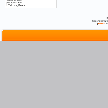
[IMG]
код
Вкл.
HTML код
Выкл.
P
Copyright ©2
[
Foxter
S