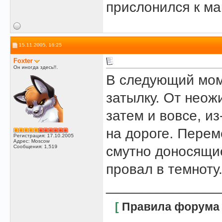
прислонился к ма
15.11.2005, 16:25
Foxter
Он иногда здесь!!.
В следующий мом
затылку. От неож
затем и вовсе, и
на дороге. Пере
Регистрация: 17.10.2005
Адрес: Moscow
Сообщения: 1,519
смутно доносящие
провал в темноту.
______________
[
Правила форума