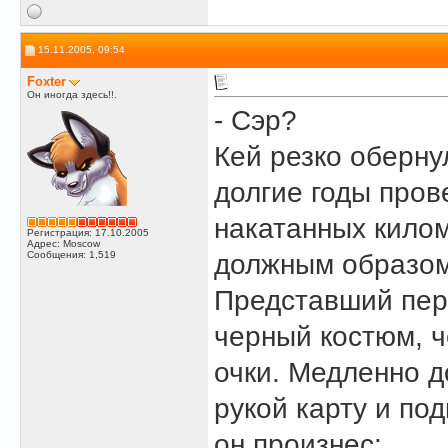
15.11.2005, 09:54
Foxter
Он иногда здесь!!.
- Сэр?
Кей резко оберну
долгие годы про
накатанных килом
Регистрация: 17.10.2005
Адрес: Moscow
Сообщения: 1,519
должным образом
Представший пере
черный костюм, 
очки. Медленно д
рукой карту и под
он произнес: