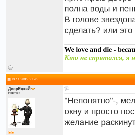
полна воды и пен
В голове звездоп
сделать? или это 
______________
We love and die - becau
Кто не спрятался, я н
19.11.2005, 21:45
ДворЕцкиЙ
Новичок
"Непонятно"-, ме
окну и просто по
желание раскинуть
______________