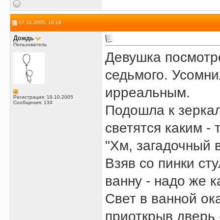
17.11.2005, 16:19
Дождь
Пользователь
Девушка посмотре
седьмого. Усомни
ирреальным.
Регистрация: 19.10.2005
Сообщения: 134
Подошла к зеркал
светятся каким -
"Хм, загадочный в
Взяв со пинки ст
ванну - надо же к
Свет в ванной ок
приоткрыв дверь -