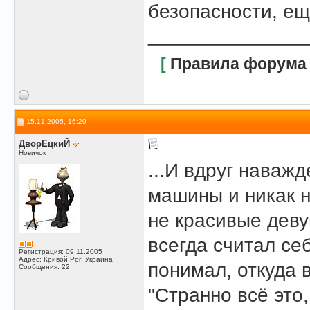
безопасности, ещ
______________
[
Правила форума
15.11.2005, 16:20
ДворЕцкиЙ
Новичок
...И вдруг наваж
машины и никак н
не красивые деву
всегда считал се
Регистрация: 09.11.2005
Адрес: Кривой Рог, Украина
понимал, откуда в
Сообщения: 22
"Странно всё это,